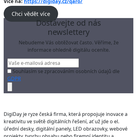
Více na:
https://digiday.cz/qaro/
Chci vědět více
Dostávejte od nás
newslettery
Nebudeme Vás obtěžovat často. Věříme, že
informace ohledně digitálu oceníte.
Souhlasím se zpracováním osobních údajů dle
GDPR
DigiDay je ryze česká firma, která propojuje inovace a
kreativitu ve světě digitálních řešení, ať už jde o el.
úřední desky, digitální panely, LED obrazovky, webové
projekty, tvorbu obsahu nebo firemní identitu a