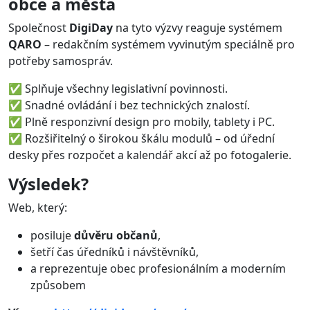
obce a města
Společnost
DigiDay
na tyto výzvy reaguje systémem
QARO
– redakčním systémem vyvinutým speciálně pro
potřeby samospráv.
✅ Splňuje všechny legislativní povinnosti.
✅ Snadné ovládání i bez technických znalostí.
✅ Plně responzivní design pro mobily, tablety i PC.
✅ Rozšiřitelný o širokou škálu modulů – od úřední
desky přes rozpočet a kalendář akcí až po fotogalerie.
Výsledek?
Web, který:
posiluje
důvěru občanů
,
šetří čas úředníků i návštěvníků,
a reprezentuje obec profesionálním a moderním
způsobem