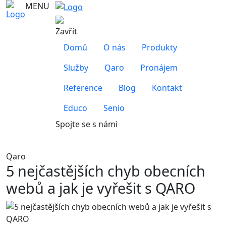
MENU
Zavřít
Domů
O nás
Produkty
Služby
Qaro
Pronájem
Reference
Blog
Kontakt
Educo
Senio
Spojte se s námi
Qaro
5 nejčastějších chyb obecních
webů a jak je vyřešit s QARO