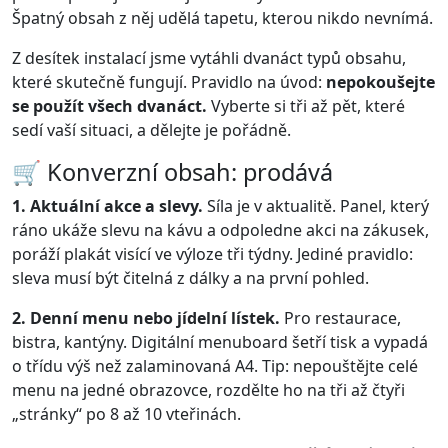
Špatný obsah z něj udělá tapetu, kterou nikdo nevnímá.
Z desítek instalací jsme vytáhli dvanáct typů obsahu,
které skutečně fungují. Pravidlo na úvod:
nepokoušejte
se použít všech dvanáct.
Vyberte si tři až pět, které
sedí vaší situaci, a dělejte je pořádně.
🛒 Konverzní obsah: prodává
1. Aktuální akce a slevy.
Síla je v aktualitě. Panel, který
ráno ukáže slevu na kávu a odpoledne akci na zákusek,
poráží plakát visící ve výloze tři týdny. Jediné pravidlo:
sleva musí být čitelná z dálky a na první pohled.
2. Denní menu nebo jídelní lístek.
Pro restaurace,
bistra, kantýny. Digitální menuboard šetří tisk a vypadá
o třídu výš než zalaminovaná A4. Tip: nepouštějte celé
menu na jedné obrazovce, rozdělte ho na tři až čtyři
„stránky“ po 8 až 10 vteřinách.