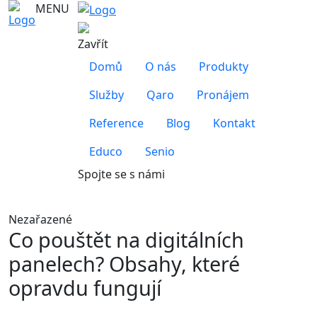
MENU
Zavřít
Domů
O nás
Produkty
Služby
Qaro
Pronájem
Reference
Blog
Kontakt
Educo
Senio
Spojte se s námi
Nezařazené
Co pouštět na digitálních
panelech? Obsahy, které
opravdu fungují