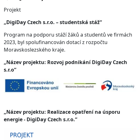
Projekt
„DigiDay Czech s.r.o. – studentská stáž“
Program na podporu stáží žáků a studentů ve firmách
2023, byl spolufinancován dotací z rozpočtu
Moravskoslezského kraje.
„Název projektu: Rozvoj podnikání DigiDay Czech
s.r.o“
„Název projektu: Realizace opatření na úsporu
energie - DigiDay Czech s.r.o.“