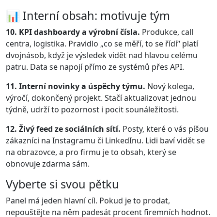
📊 Interní obsah: motivuje tým
10. KPI dashboardy a výrobní čísla.
Produkce, call
centra, logistika. Pravidlo „co se měří, to se řídí“ platí
dvojnásob, když je výsledek vidět nad hlavou celému
patru. Data se napojí přímo ze systémů přes API.
11. Interní novinky a úspěchy týmu.
Nový kolega,
výročí, dokončený projekt. Stačí aktualizovat jednou
týdně, udrží to pozornost i pocit sounáležitosti.
12. Živý feed ze sociálních sítí.
Posty, které o vás píšou
zákazníci na Instagramu či LinkedInu. Lidi baví vidět se
na obrazovce, a pro firmu je to obsah, který se
obnovuje zdarma sám.
Vyberte si svou pětku
Panel má jeden hlavní cíl. Pokud je to prodat,
nepouštějte na něm padesát procent firemních hodnot.