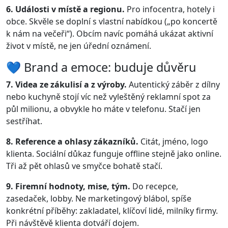
6. Události v místě a regionu.
Pro infocentra, hotely i
obce. Skvěle se doplní s vlastní nabídkou („po koncertě
k nám na večeři“). Obcím navíc pomáhá ukázat aktivní
život v místě, ne jen úřední oznámení.
💙 Brand a emoce: buduje důvěru
7. Videa ze zákulisí a z výroby.
Autentický záběr z dílny
nebo kuchyně stojí víc než vyleštěný reklamní spot za
půl milionu, a obvykle ho máte v telefonu. Stačí jen
sestříhat.
8. Reference a ohlasy zákazníků.
Citát, jméno, logo
klienta. Sociální důkaz funguje offline stejně jako online.
Tři až pět ohlasů ve smyčce bohatě stačí.
9. Firemní hodnoty, mise, tým.
Do recepce,
zasedaček, lobby. Ne marketingový blábol, spíše
konkrétní příběhy: zakladatel, klíčoví lidé, milníky firmy.
Při návštěvě klienta dotváří dojem.