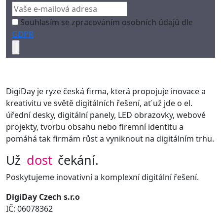
Souhlasím se zpracováním osobních údajů dle
GDPR
DigiDay je ryze česká firma, která propojuje inovace a
kreativitu ve světě digitálních řešení, ať už jde o el.
úřední desky, digitální panely, LED obrazovky, webové
projekty, tvorbu obsahu nebo firemní identitu a
pomáhá tak firmám růst a vyniknout na digitálním trhu.
Už
dost
čekání.
Poskytujeme inovativní a komplexní digitální řešení.
DigiDay Czech s.r.o
IČ: 06078362