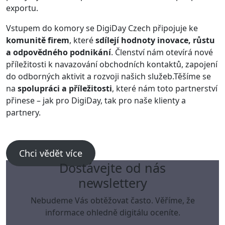
exportu.
Vstupem do komory se DigiDay Czech připojuje ke
komunitě firem
, které
sdílejí hodnoty inovace, růstu
a odpovědného podnikání
. Členství nám otevírá nové
příležitosti k navazování obchodních kontaktů, zapojení
do odborných aktivit a rozvoji našich služeb.Těšíme se
na
spolupráci a příležitosti
, které nám toto partnerství
přinese – jak pro DigiDay, tak pro naše klienty a
partnery.
Chci vědět více
Dostávejte od nás
newslettery
Nebudeme Vás obtěžovat často. Věříme, že
informace ohledně digitálu oceníte.