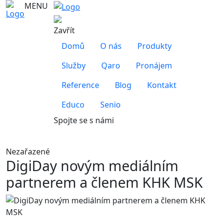
MENU
Zavřít
Domů
O nás
Produkty
Služby
Qaro
Pronájem
Reference
Blog
Kontakt
Educo
Senio
Spojte se s námi
Nezařazené
DigiDay novým mediálním
partnerem a členem KHK MSK