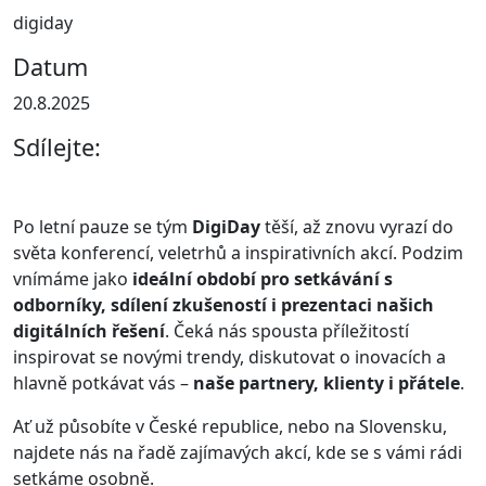
digiday
Datum
20.8.2025
Sdílejte:
Po letní pauze se tým
DigiDay
těší, až znovu vyrazí do
světa konferencí, veletrhů a inspirativních akcí. Podzim
vnímáme jako
ideální období pro setkávání s
odborníky, sdílení zkušeností i prezentaci našich
digitálních řešení
. Čeká nás spousta příležitostí
inspirovat se novými trendy, diskutovat o inovacích a
hlavně potkávat vás –
naše partnery, klienty i přátele
.
Ať už působíte v České republice, nebo na Slovensku,
najdete nás na řadě zajímavých akcí, kde se s vámi rádi
setkáme osobně.