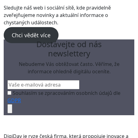
Sledujte náš web i sociální sítě, kde pravidelně
zveřejňujeme novinky a aktuální informace o
chystaných událostech.
Chci vědět více
Dostávejte od nás
newslettery
Nebudeme Vás obtěžovat často. Věříme, že
informace ohledně digitálu oceníte.
Souhlasím se zpracováním osobních údajů dle
GDPR
DigiDay je ryze česká firma, která propojuje inovace a