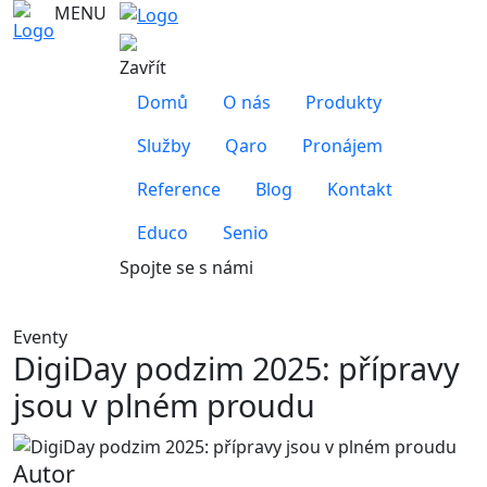
MENU
Zavřít
Domů
O nás
Produkty
Služby
Qaro
Pronájem
Reference
Blog
Kontakt
Educo
Senio
Spojte se s námi
Eventy
DigiDay podzim 2025: přípravy
jsou v plném proudu
Autor