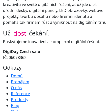
kreativitu ve světě digitálních řešení, ať už jde o el.
úřední desky, digitální panely, LED obrazovky, webové
projekty, tvorbu obsahu nebo firemní identitu a
pomáhá tak firmám růst a vyniknout na digitálním trhu.
Už
dost
čekání.
Poskytujeme inovativní a komplexní digitální řešení.
DigiDay Czech s.r.o
IČ: 06078362
Odkazy
Domů
Pronájem
O nás
Reference
Produkty
Blog