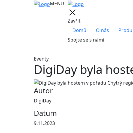
MENU
Zavřít
Domů
O nás
Produ
Spojte se s námi
Eventy
DigiDay byla host
Autor
DigiDay
Datum
9.11.2023