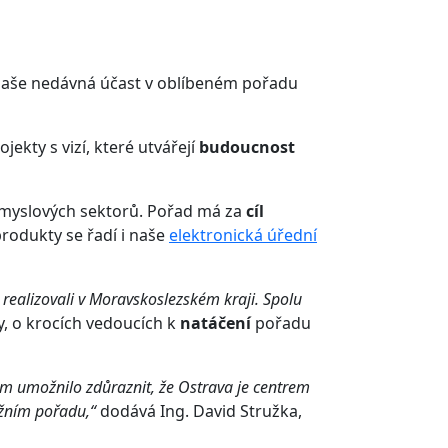
 naše nedávná účast v oblíbeném pořadu
ojekty s vizí, které utvářejí
budoucnost
růmyslových sektorů. Pořad má za
cíl
produkty se řadí i naše
elektronická úřední
 realizovali v Moravskoslezském kraji. Spolu
y, o krocích vedoucích k
natáčení
pořadu
ám umožnilo zdůraznit, že Ostrava je centrem
tižním pořadu,“
dodává Ing. David Stružka,