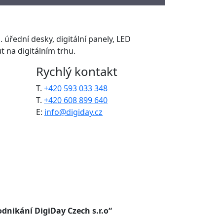
. úřední desky, digitální panely, LED
 na digitálním trhu.
Rychlý kontakt
T.
+420 593 033 348
T.
+420 608 899 640
E:
info@digiday.cz
dnikání DigiDay Czech s.r.o“