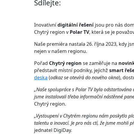
Sdílejte:
Inovativní
digitální řešení
jsou pro nás dom
Chytrý region v
Polar TV
, která se je považ
Naše premiéra nastala 26. října 2023, kdy j
nejen v našem regionu.
Pořad
Chytrý region
se zaměřuje na
novin
představit místní podniky, jejichž
smart řeš
deska
(
odkaz se otevírá do nového okna
), dos
„Naše spolupráce s Polar TV byla odstartována d
jsme instalovali třeba informační nástěnné pan
Chytrý region.
„Vystoupení v Chytrém regionu nám poskytlo pla
talentu a inovací. Je pro nás ctí, že jsme mohli 
jednatel DigiDay.