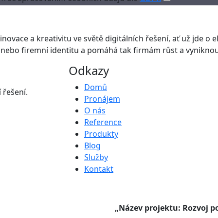
novace a kreativitu ve světě digitálních řešení, ať už jde o el
nebo firemní identitu a pomáhá tak firmám růst a vyniknout
Odkazy
Domů
 řešení.
Pronájem
O nás
Reference
Produkty
Blog
Služby
Kontakt
„Název projektu: Rozvoj po