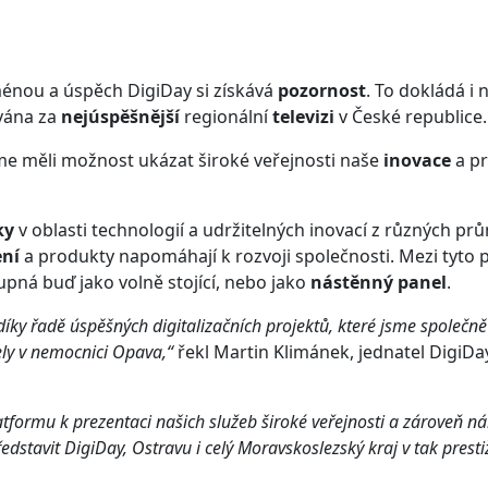
énou a úspěch DigiDay si získává
pozornost
. To dokládá i
ována za
nejúspěšnější
regionální
televizi
v České republice.
sme měli možnost ukázat široké veřejnosti naše
inovace
a pr
ky
v oblasti technologií a udržitelných inovací z různých p
ení
a produkty napomáhají k rozvoji společnosti. Mezi tyto 
tupná buď jako volně stojící, nebo jako
nástěnný panel
.
íky řadě úspěšných digitalizačních projektů, které jsme společně
ely v nemocnici Opava,“
řekl Martin Klimánek, jednatel DigiDa
tformu k prezentaci našich služeb široké veřejnosti a zároveň n
představit DigiDay, Ostravu i celý Moravskoslezský kraj v tak pres