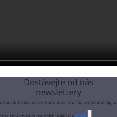
Dostávejte od nás
newslettery
Vás obtěžovat často. Věříme, že informace ohledně digitál
m se zpracováním osobních údajů dle
GDPR