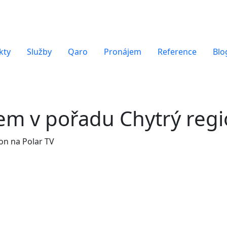
kty
Služby
Qaro
Pronájem
Reference
Blo
em v pořadu Chytrý regi