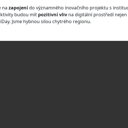
e na
zapojení
do významného inovačního projektu s instituc
aktivity budou mít
pozitivní vliv
na digitální prostředí nejen 
giDay. Jsme hybnou silou chytrého regionu.