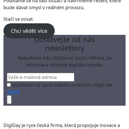
Podíváme se na vaši situaci a navrhneme řešení, které
bude dávat smysl v reálném provozu.
Stačí se ozvat.
Chci vědět více
Dostávejte od nás
newslettery
Nebudeme Vás obtěžovat často. Věříme, že
informace ohledně digitálu oceníte.
Souhlasím se zpracováním osobních údajů dle
GDPR
DigiDay je ryze česká firma, která propojuje inovace a