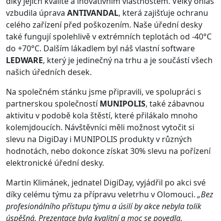
díky jejich kvalitě a inovativním vlastnostem. Velký ohlas
vzbudila úprava
ANTIVANDAL
, která zajišťuje ochranu
celého zařízení před poškozením. Naše úřední desky
také fungují spolehlivě v extrémních teplotách od -40°C
do +70°C. Dalším lákadlem byl náš vlastní software
LEDWARE
, který je jedinečný na trhu a je součástí všech
našich úředních desek.
Na společném stánku jsme připravili, ve spolupráci s
partnerskou společností
MUNIPOLIS
, také zábavnou
aktivitu v podobě kola štěstí, které přilákalo mnoho
kolemjdoucích. Návštěvníci měli možnost vytočit si
slevu na DigiDay i MUNIPOLIS produkty v různých
hodnotách, nebo dokonce získat 30% slevu na pořízení
elektronické úřední desky.
Martin Klimánek, jednatel DigiDay, vyjádřil po akci své
díky celému týmu za přípravu veletrhu v Olomouci.
„Bez
profesionálního přístupu týmu a úsilí by akce nebyla tolik
úspěšná. Prezentace byla kvalitní a moc se povedla.