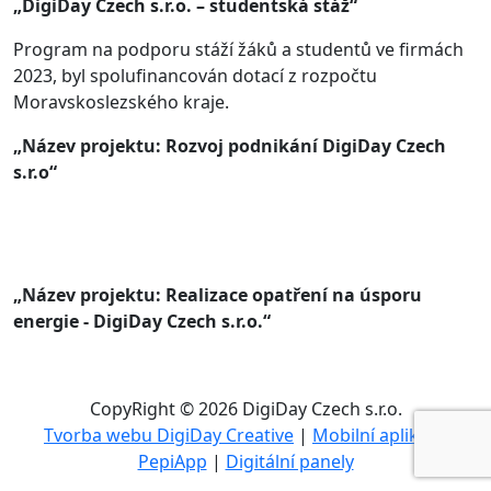
„DigiDay Czech s.r.o. – studentská stáž“
Program na podporu stáží žáků a studentů ve firmách
2023, byl spolufinancován dotací z rozpočtu
Moravskoslezského kraje.
„Název projektu: Rozvoj podnikání DigiDay Czech
s.r.o“
„Název projektu: Realizace opatření na úsporu
energie - DigiDay Czech s.r.o.“
CopyRight © 2026 DigiDay Czech s.r.o.
Tvorba webu DigiDay Creative
|
Mobilní aplikace
PepiApp
|
Digitální panely