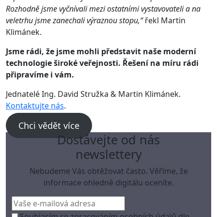
Rozhodně jsme vyčnívali mezi ostatními vystavovateli a na
veletrhu jsme zanechali výraznou stopu,“
řekl Martin
Klimánek.
Jsme rádi, že jsme mohli představit naše moderní
technologie široké veřejnosti. Řešení na míru rádi
připravíme i vám.
‍Jednatelé Ing. David Stružka & Martin Klimánek.
Kontaktujte nás
.
Chci vědět více
Dostávejte od nás
newslettery
Nebudeme Vás obtěžovat často. Věříme, že
informace ohledně digitálu oceníte.
Souhlasím se zpracováním osobních údajů dle