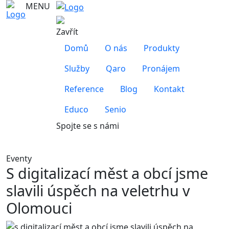
MENU
Zavřít
Domů
O nás
Produkty
Služby
Qaro
Pronájem
Reference
Blog
Kontakt
Educo
Senio
Spojte se s námi
Eventy
S digitalizací měst a obcí jsme
slavili úspěch na veletrhu v
Olomouci