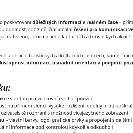
pro poskytování
důležitých informací v reálném čase
– přím
ou odolnost, což z něj činí ideální
řešení pro komunikaci v
aci v terénu, informacím o kulturních a turistických akcích
ch a obcích, turistických a kulturních centrech, komerčníc
 dostupnost informací, usnadnit orientaci a podpořit pozi
ku:
kce vhodná pro venkovní i vnitřní použití
ost na přímém slunci, vysoké rozlišení, odolný proti poškrá
ní uživatelské rozhraní s možností vícejazyčného zobrazení
hu
– vlastní barvy, logo, grafické prvky a propojení s dalším
uální informace pod kontrolou kdykoli a odkudkoli