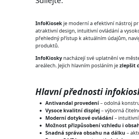
Sdílejte:
InfoKiosek
je moderní a efektivní nástroj 
atraktivní design, intuitivní ovládání a vysok
přehledný přístup k aktuálním údajům, navig
produktů.
InfoKiosky
nacházejí své uplatnění ve měste
areálech. Jejich hlavním posláním je
zlepšit
Hlavní přednosti infokios
Antivandal provedení
– odolná konstru
Vysoce kvalitní displej
– výborná čiteln
Moderní dotykové ovládání
– intuitiv
Možnost přizpůsobení vzhledu i obsa
Snadná správa obsahu na dálku
– akt