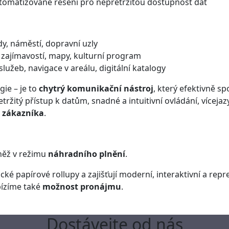
tomatizované řešení pro nepřetržitou dostupnost dat
y, náměstí, dopravní uzly
 zajímavostí, mapy, kulturní program
lužeb, navigace v areálu, digitální katalogy
ie – je to
chytrý komunikační nástroj
, který efektivně sp
tržitý přístup k datům, snadné a intuitivní ovládání, vícej
b zákazníka
.
něž v režimu
náhradního plnění
.
cké papírové rollupy a zajišťují moderní, interaktivní a rep
ízíme také
možnost
pronájmu
.
Dostávejte od nás