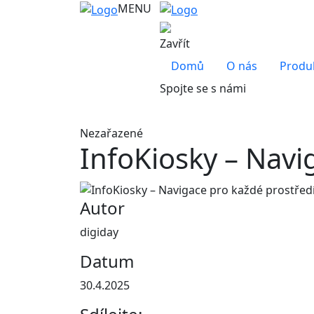
MENU
Zavřít
Domů
O nás
Produ
Spojte se s námi
Nezařazené
InfoKiosky – Navi
Autor
digiday
Datum
30.4.2025