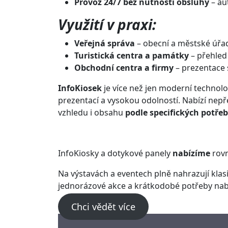
Provoz 24/7 bez nutnosti obsluhy
– au
Využití v praxi:
Veřejná správa
– obecní a městské úřad
Turistická centra a památky
– přehled
Obchodní centra a firmy
– prezentace s
InfoKiosek
je více než jen moderní technolog
prezentací a vysokou odolností. Nabízí nepře
vzhledu i obsahu
podle specifických potře
InfoKiosky a dotykové panely
nabízíme
rov
Na výstavách a eventech plně nahrazují klasi
jednorázové akce a krátkodobé potřeby nab
Chci vědět více