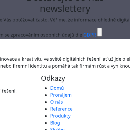
newslettery
Vás obtěžovat často. Věříme, že informace ohledně digitál
m se zpracováním osobních údajů dle
GDPR
novace a kreativitu ve světě digitálních řešení, ať už jde o el
nebo firemní identitu a pomáhá tak firmám růst a vyniknout
Odkazy
Domů
 řešení.
Pronájem
O nás
Reference
Produkty
Blog
Služby