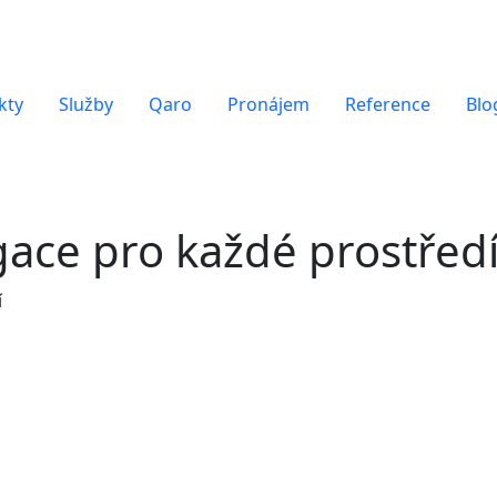
kty
Služby
Qaro
Pronájem
Reference
Blo
gace pro každé prostřed