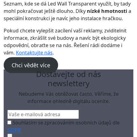
Seznam, kde se dá Led Wall Transparent využít, by tady
mohl pokračovat ještě dlouho. Díky
nízké hmotnosti
a
speciální konstrukci je navíc jeho instalace hračkou.
Pokud chcete vylepšit zacílení vaší reklamy, zviditelnit
informace, zkrášlit své budovy a navíc být ekologicky
odpovědní, obraťte se na nás. Řešení rádi dodáme i
vám.
Kontaktujte nás
.
Chci vědět více
Dostávejte od nás
newslettery
Nebudeme Vás obtěžovat často. Věříme, že
informace ohledně digitálu oceníte.
Souhlasím se zpracováním osobních údajů dle
GDPR