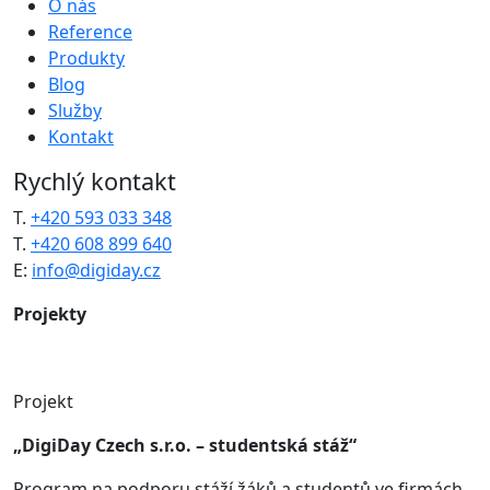
O nás
Reference
Produkty
Blog
Služby
Kontakt
Rychlý kontakt
T.
+420 593 033 348
T.
+420 608 899 640
E:
info@digiday.cz
Projekty
Projekt
„DigiDay Czech s.r.o. – studentská stáž“
Program na podporu stáží žáků a studentů ve firmách