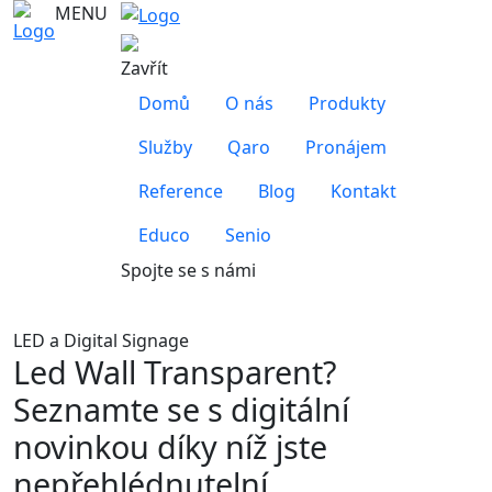
MENU
Zavřít
Domů
O nás
Produkty
Služby
Qaro
Pronájem
Reference
Blog
Kontakt
Educo
Senio
Spojte se s námi
LED a Digital Signage
Led Wall Transparent?
Seznamte se s digitální
novinkou díky níž jste
nepřehlédnutelní