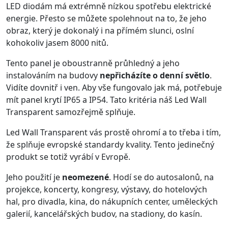
LED diodám má extrémně nízkou spotřebu elektrické
energie. Přesto se můžete spolehnout na to, že jeho
obraz, který je dokonalý i na přímém slunci, oslní
kohokoliv jasem 8000 nitů.
Tento panel je oboustranně průhledný a jeho
instalováním na budovy
nepřicházíte o denní světlo
.
Vidíte dovnitř i ven. Aby vše fungovalo jak má, potřebuje
mít panel krytí IP65 a IP54. Tato kritéria náš Led Wall
Transparent samozřejmě splňuje.
Led Wall Transparent vás prostě ohromí a to třeba i tím,
že splňuje evropské standardy kvality. Tento jedinečný
produkt se totiž vyrábí v Evropě.
Jeho použití je
neomezené
. Hodí se do autosalonů, na
projekce, koncerty, kongresy, výstavy, do hotelových
hal, pro divadla, kina, do nákupních center, uměleckých
galerií, kancelářských budov, na stadiony, do kasín.