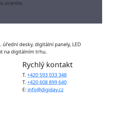
u oceníte.
. úřední desky, digitální panely, LED
 na digitálním trhu.
Rychlý kontakt
T.
+420 593 033 348
T.
+420 608 899 640
E:
info@digiday.cz