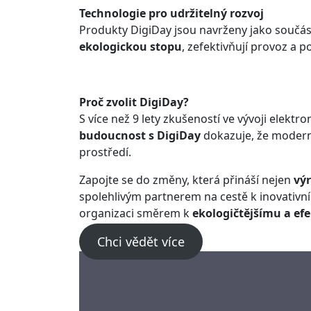
Technologie pro udržitelný rozvoj
Produkty DigiDay jsou navrženy jako součást
ekologickou stopu
, zefektivňují provoz a
Proč zvolit DigiDay?
S více než 9 lety zkušeností ve vývoji elek
budoucnost s DigiDay
dokazuje, že modern
prostředí.
Zapojte se do změny, která přináší nejen
vý
spolehlivým partnerem na cestě k inovativn
organizaci směrem k
ekologičtějšímu a ef
Chci vědět více