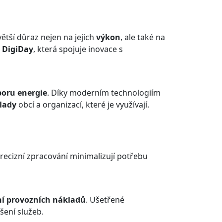
ětší důraz nejen na jejich
výkon
, ale také na
 DigiDay
, která spojuje inovace s
oru energie
. Díky moderním technologiím
klady
obcí a organizací, které je využívají.
 precizní zpracování minimalizují potřebu
í provozních nákladů
. Ušetřené
šení služeb.