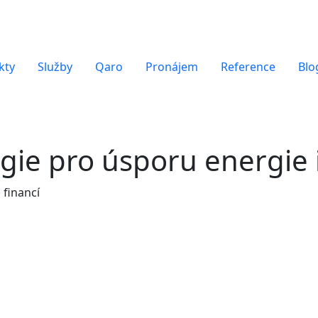
kty
Služby
Qaro
Pronájem
Reference
Blo
ie pro úsporu energie i