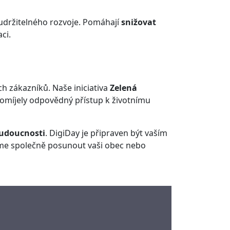
 udržitelného rozvoje. Pomáhají
snižovat
ci.
h zákazníků. Naše iniciativa
Zelená
omíjely odpovědný přístup k životnímu
budoucnosti
. DigiDay je připraven být vaším
eme společně posunout vaši obec nebo