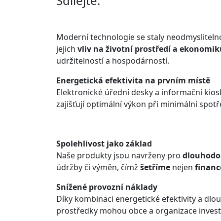
Sdílejte:
Moderní technologie se staly neodmyslitelno
jejich
vliv na životní prostředí a ekonomik
udržitelností a hospodárností.
Energetická efektivita na prvním místě
Elektronické úřední desky a informační kios
zajišťují optimální výkon při minimální spotř
Spolehlivost jako základ
Naše produkty jsou navrženy pro
dlouhodob
údržby či výměn, čímž
šetříme
nejen
financ
Snížené provozní náklady
Díky kombinaci energetické efektivity a dlo
prostředky mohou obce a organizace investovat