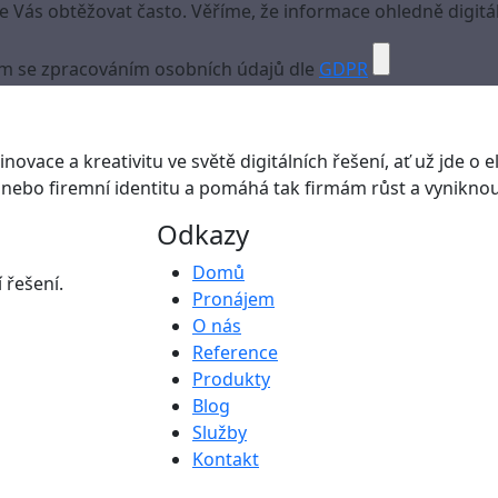
Vás obtěžovat často. Věříme, že informace ohledně digitál
m se zpracováním osobních údajů dle
GDPR
novace a kreativitu ve světě digitálních řešení, ať už jde o el
nebo firemní identitu a pomáhá tak firmám růst a vyniknout
Odkazy
Domů
 řešení.
Pronájem
O nás
Reference
Produkty
Blog
Služby
Kontakt