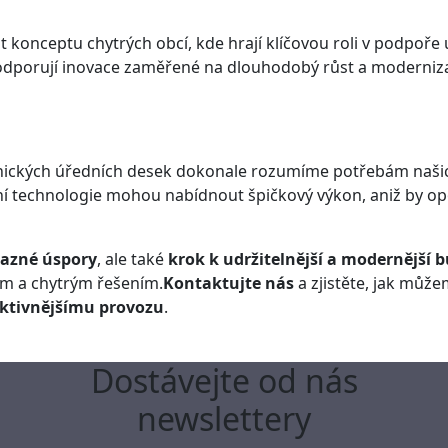
 konceptu chytrých obcí, kde hrají klíčovou roli v podpoře
 podporují inovace zaměřené na dlouhodobý růst a moderniza
tronických úředních desek dokonale rozumíme potřebám našic
í technologie mohou nabídnout špičkový výkon, aniž by op
razné úspory
, ale také
krok k udržitelnější a modernější 
ím a chytrým řešením.
Kontaktujte nás
a zjistěte, jak můž
ektivnějšímu provozu
.
Dostávejte od nás
newslettery