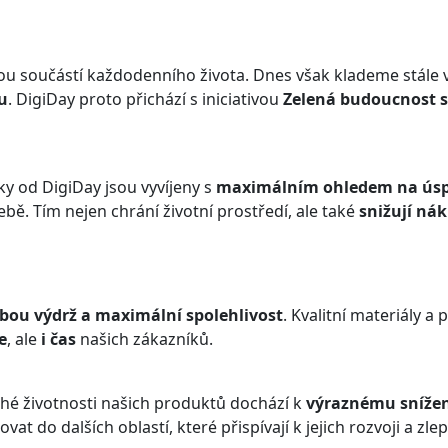
u součástí každodenního života. Dnes však klademe stále v
u
. DigiDay proto přichází s iniciativou
Zelená budoucnost s
ky od DigiDay jsou vyvíjeny s
maximálním ohledem na úsp
ebě. Tím nejen chrání životní prostředí, ale také
snižují ná
ou výdrž a maximální spolehlivost
. Kvalitní materiály a
e
, ale
i čas
našich zákazníků.
uhé životnosti našich produktů dochází k
výraznému snížen
 do dalších oblastí, které přispívají k jejich rozvoji a zlep