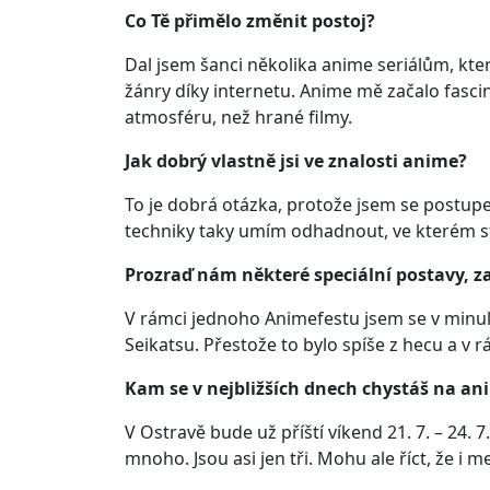
Co Tě přimělo změnit postoj?
Dal jsem šanci několika anime seriálům, kte
žánry díky internetu. Anime mě začalo fascin
atmosféru, než hrané filmy.
Jak dobrý vlastně jsi ve znalosti anime?
To je dobrá otázka, protože jsem se postup
techniky taky umím odhadnout, ve kterém stu
Prozraď nám některé speciální postavy, za
V rámci jednoho Animefestu jsem se v minul
Seikatsu. Přestože to bylo spíše z hecu a v r
Kam se v nejbližších dnech chystáš na an
V Ostravě bude už příští víkend 21. 7. – 24.
mnoho. Jsou asi jen tři. Mohu ale říct, že i