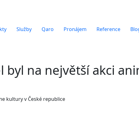
kty
Služby
Qaro
Pronájem
Reference
Blo
l byl na největší akci an