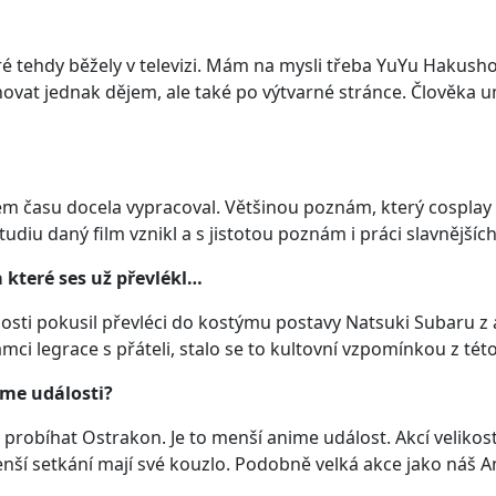
ré tehdy běžely v televizi. Mám na mysli třeba YuYu Hakusho 
ovat jednak dějem, ale také po výtvarné stránce. Člověka um
em času docela vypracoval. Většinou poznám, který cosplay
diu daný film vznikl a s jistotou poznám i práci slavnějšíc
 které ses už převlékl…
osti pokusil převléci do kostýmu postavy Natsuki Subaru z 
ámci legrace s přáteli, stalo se to kultovní vzpomínkou z tét
ime události?
 7. probíhat Ostrakon. Je to menší anime událost. Akcí veli
 menší setkání mají své kouzlo. Podobně velká akce jako náš 