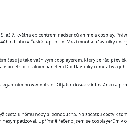
 5. až 7. května epicentrem nadšenců anime a cosplay. Prá
cí svého druhu v České republice. Mezi mnoha účastníky nech
ném čase je také vášnivým cosplayerem, který se rád převlé
 ale přijel s digitálním panelem DigiDay, díky čemuž byla j
 elegantním provedení sloužil jako kiosek v infostánku a p
dyž cesta k němu nebyla jednoduchá. Na začátku cesty k to
 nesympatizoval. Upřímně řečeno jsem se cosplayerům v oje