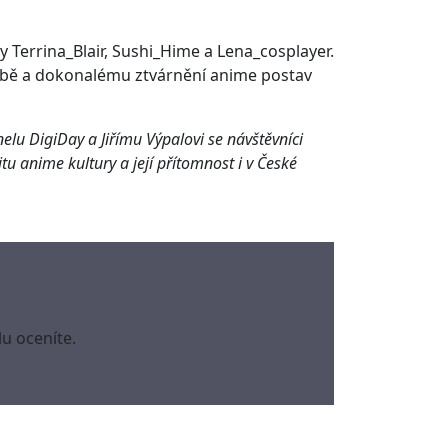
 Terrina_Blair, Sushi_Hime a Lena_cosplayer.
orbě a dokonalému ztvárnění anime postav
lu DigiDay a Jiřímu Výpalovi se návštěvníci
tu anime kultury a její přítomnost i v České
u oceníte.