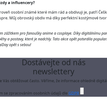
ězdy a influencery?
roveň osobní známé které mám rád a obdivuji je, patří Češky
ospre. Můj obrovský obdiv má díky perfektní kostýmové tv
 zážitkem pro fanoušky anime a cosplaye. Díky digitálnímu pane
ěhy a postavy, které je nadchly. Tato akce opět potvrdila populari
giDay opět s sebou!
Dostávejte od nás
newslettery
Vás obtěžovat často. Věříme, že informace ohledně digitál
m se zpracováním osobních údajů dle
GDPR