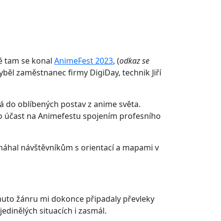
vě tam se konal
AnimeFest 2023
, (
odkaz se
yběl zaměstnanec firmy DigiDay, technik Jiří
ká do oblíbených postav z anime světa.
eho účast na Animefestu spojením profesního
omáhal návštěvníkům s orientací a mapami v
muto žánru mi dokonce připadaly převleky
dinělých situacích i zasmál.