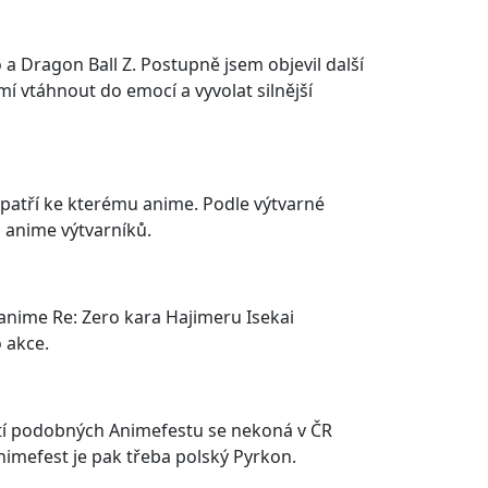
a Dragon Ball Z. Postupně jsem objevil další
í vtáhnout do emocí a vyvolat silnější
 patří ke kterému anime. Podle výtvarné
h anime výtvarníků.
anime Re: Zero kara Hajimeru Isekai
o akce.
kostí podobných Animefestu se nekoná v ČR
Animefest je pak třeba polský Pyrkon.