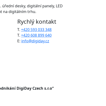
. úřední desky, digitální panely, LED
 na digitálním trhu.
Rychlý kontakt
T.
+420 593 033 348
T.
+420 608 899 640
E:
info@digiday.cz
dnikání DigiDay Czech s.r.o“