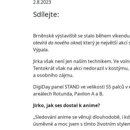
2.8.2023
Sdílejte:
Brněnské výstaviště se stalo během víkendu
otevírá do nového okna
) který je největší ak
Výpala.
Jirka však není jen naším technikem. Ve vol
Tentokrát však na akci nedorazil v kostýmu,
a osobního zájmu.
DigiDay panel STAND ve velikosti 55 palců v
areálech Rotunda, Pavilon A a B.
Jirko, jak ses dostal k anime?
„Sledování anime se věnuji dlouhodobě, i k
úsměvné a moc jsem s tímto životním stylem