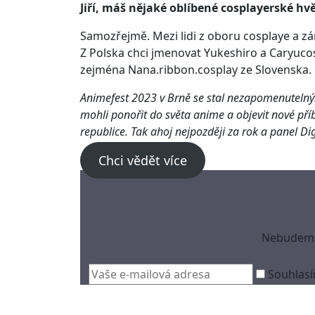
Jiří, máš nějaké oblíbené cosplayerské hv
Samozřejmě. Mezi lidi z oboru cosplaye a zá
Z Polska chci jmenovat Yukeshiro a Caryuc
zejména Nana.ribbon.cosplay ze Slovenska.
Animefest 2023 v Brně se stal nezapomenutelným
mohli ponořit do světa anime a objevit nové příb
republice. Tak ahoj nejpozději za rok a panel Di
Chci vědět více
Nebudeme 
Souhlasí