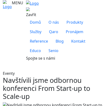
MENU
Zavřít
Domů
O nás
Produkty
Služby
Qaro
Pronájem
Reference
Blog
Kontakt
Educo
Senio
Spojte se s námi
Eventy
Navštívili jsme odbornou
konferenci From Start-up to
Scale-up