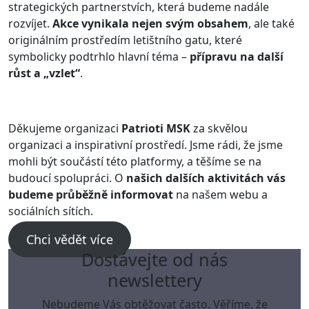
strategických partnerstvích, která budeme nadále
rozvíjet.
Akce vynikala nejen svým obsahem
, ale také
originálním prostředím letištního gatu, které
symbolicky podtrhlo hlavní téma –
přípravu na další
růst a „vzlet“
.
Děkujeme organizaci
Patrioti MSK
za skvělou
organizaci a inspirativní prostředí. Jsme rádi, že jsme
mohli být součástí této platformy, a těšíme se na
budoucí spolupráci. O
našich dalších aktivitách vás
budeme průběžně informovat
na našem webu a
sociálních sítích.
Chci vědět více
Dostávejte od nás
newslettery
Nebudeme Vás obtěžovat často. Věříme, že