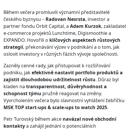
Během večera promluvili významní představitelé
českého byznysu –
Radovan Nesrsta
, investor a
partner fondu Orbit Capital, a
Adam Kurzok
, zakladatel
e-commerce projektů Lunchtime, Digismoothie a
EXPANDO. Hovořili o
klíčových aspektech růstových
strategií
, překonávání výzev v podnikání a o tom, jak
oslovit investory v různých fázích vývoje společnosti.
Zazněly cenné rady, jak přistupovat k rozšiřování
podniku, jak
efektivně nastavit portfolio produktů a
zajistit dlouhodobou udržitelnost růstu
. Důraz byl
kladen na
transparentnost, důvěryhodnost a
schopnost týmu
pružně reagovat na změny.
Vyvrcholením večera bylo slavnostní vyhlášení žebříčku
MSK TOP start-ups & scale-ups to watch 2025
.
Petr Turovský během akce
navázal nové obchodní
kontakty
a zahájil jednání o potenciálních