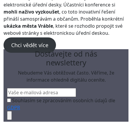
elektronické úřední desky. Účastníci konference si
mohli naživo vyzkoušet
, co toto inovativní řešení
přináší samosprávám a občanům. Proběhla konkrétní
ukázka města Vráble
, které se rozhodlo propojit své
webové stránky s elektronickou úřední deskou.
Chci vědět více
Dostávejte od nás
newslettery
Nebudeme Vás obtěžovat často. Věříme, že
informace ohledně digitálu oceníte.
Souhlasím se zpracováním osobních údajů dle
GDPR