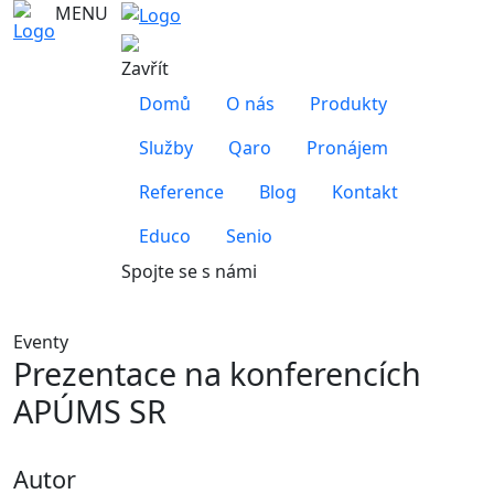
MENU
Zavřít
Domů
O nás
Produkty
Služby
Qaro
Pronájem
Reference
Blog
Kontakt
Educo
Senio
Spojte se s námi
Eventy
Prezentace na konferencích
APÚMS SR
Autor