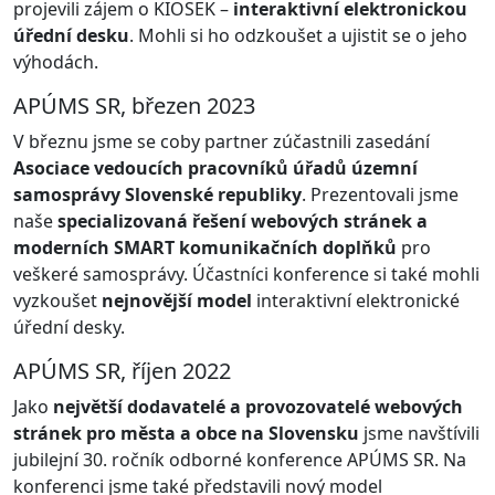
projevili zájem o KIOSEK –
interaktivní elektronickou
úřední desku
. Mohli si ho odzkoušet a ujistit se o jeho
výhodách.
APÚMS SR, březen 2023
V březnu jsme se coby partner zúčastnili zasedání
Asociace vedoucích pracovníků úřadů územní
samosprávy Slovenské republiky
. Prezentovali jsme
naše
specializovaná řešení webových stránek a
moderních SMART komunikačních doplňků
pro
veškeré samosprávy. Účastníci konference si také mohli
vyzkoušet
nejnovější model
interaktivní elektronické
úřední desky.
APÚMS SR, říjen 2022
Jako
největší dodavatelé a provozovatelé webových
stránek pro města a obce na Slovensku
jsme navštívili
jubilejní 30. ročník odborné konference APÚMS SR. Na
konferenci jsme také představili nový model