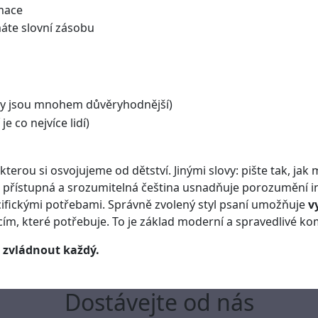
mace
áte slovní zásobu
xty jsou mnohem důvěryhodnější)
e co nejvíce lidí)
terou si osvojujeme od dětství. Jinými slovy: pište tak, jak 
 přístupná a srozumitelná čeština usnadňuje porozumění 
pecifickými potřebami. Správně zvolený styl psaní umožňuje
v
ím, které potřebuje. To je základ moderní a spravedlivé k
 zvládnout každý.
Dostávejte od nás