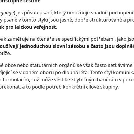
 přístupné češtině
anguage
) je způsob psaní, který umožňuje snadné pochopení 
ty psané v tomto stylu jsou jasné, dobře strukturované a pro
ak pro laickou veřejnost
.
pak zaměřuje na čtenáře se specifickými potřebami, jako js
používají jednoduchou slovní zásobu a často jsou doplně
btíže.
né obce nebo statutárních orgánů se však často setkáváme
víjející se v daném oboru po dlouhá léta. Tento styl komuni
 formulacím, což může vést ke zbytečným bariérám v poro
y překonat, a to podle potřeb konkrétní cílové skupiny.