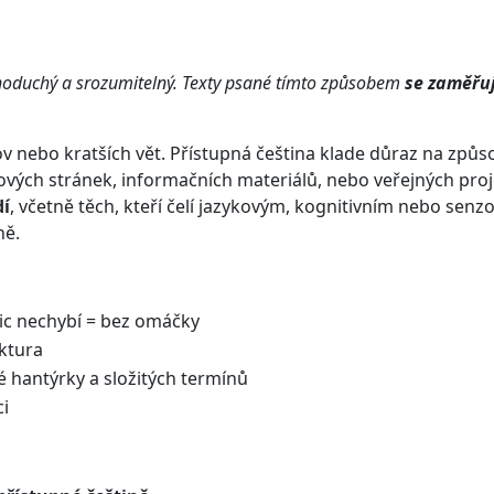
ednoduchý a srozumitelný. Texty psané tímto způsobem
se zaměřuj
v nebo kratších vět. Přístupná čeština klade důraz na způ
vých stránek, informačních materiálů, nebo veřejných proje
dí
, včetně těch, kteří čelí jazykovým, kognitivním nebo sen
ně.
nic nechybí = bez omáčky
ktura
 hantýrky a složitých termínů
ci