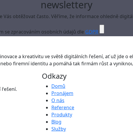
newslettery
Vás obtěžovat často. Věříme, že informace ohledně digitál
m se zpracováním osobních údajů dle
GDPR
novace a kreativitu ve světě digitálních řešení, ať už jde o el
nebo firemní identitu a pomáhá tak firmám růst a vyniknout
Odkazy
Domů
 řešení.
Pronájem
O nás
Reference
Produkty
Blog
Služby