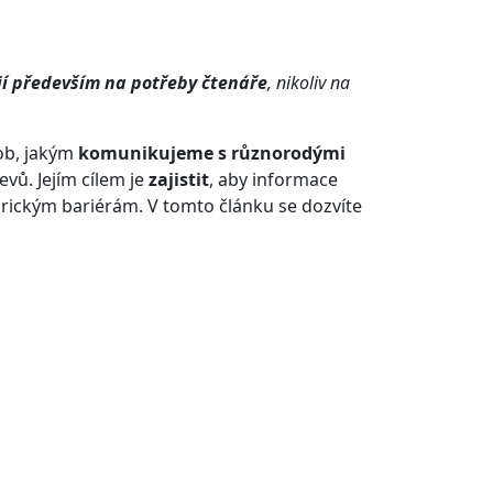
í především na potřeby čtenáře
, nikoliv na
sob, jakým
komunikujeme s různorodými
vů. Jejím cílem je
zajistit
, aby informace
zorickým bariérám. V tomto článku se dozvíte