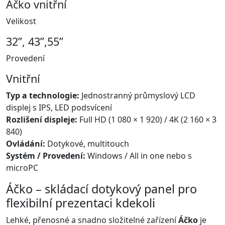
Áčko vnitřní
Velikost
32”, 43”,55”
Provedení
Vnitřní
Typ a technologie:
Jednostranný průmyslový LCD
displej s IPS, LED podsvícení
Rozlišení displeje:
Full HD (1 080 × 1 920) / 4K (2 160 × 3
840)
Ovládání:
Dotykové, multitouch
Systém / Provedení:
Windows / All in one nebo s
microPC
Áčko – skládací dotykový panel pro
flexibilní prezentaci kdekoli
Lehké, přenosné a snadno složitelné zařízení
Áčko
je