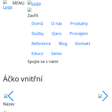
MENU
Zavřít
Domů
O nás
Produkty
Služby
Qaro
Pronájem
Reference
Blog
Kontakt
Educo
Senio
Spojte se s námi
Áčko vnitřní
Název