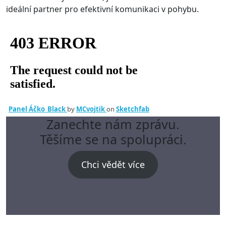
ideální partner pro efektivní komunikaci v pohybu.
Panel Áčko_Black
by
MCvojtik
on
Sketchfab
Zanechte nám zprávu.
Těšíme se na spolupráci.
Chci vědět více