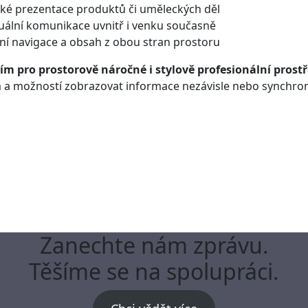
cké prezentace produktů či uměleckých děl
zuální komunikace uvnitř i venku současně
vní navigace a obsah z obou stran prostoru
ním pro prostorově náročné i stylově profesionální prostř
 a možností zobrazovat informace nezávisle nebo synchron
Zanechte nám zprávu.
Těšíme se na spolupráci.