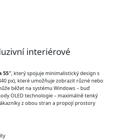
uzivní interiérové
a 55″
, který spojuje minimalistický design s
840 px), které umožňuje zobrazit různé nebo
a může běžet na systému Windows – buď
ýhody OLED technologie – maximálně tenký
ákazníky z obou stran a propojí prostory
ity