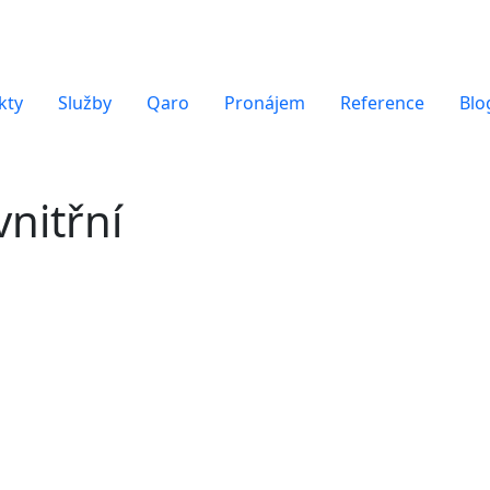
kty
Služby
Qaro
Pronájem
Reference
Blo
vnitřní