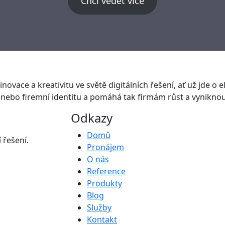
Chci vědět více
novace a kreativitu ve světě digitálních řešení, ať už jde o el
nebo firemní identitu a pomáhá tak firmám růst a vyniknout
Odkazy
Domů
 řešení.
Pronájem
O nás
Reference
Produkty
Blog
Služby
Kontakt