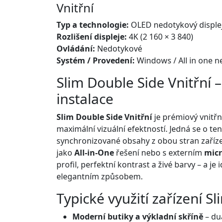
Vnitřní
Typ a technologie:
OLED nedotykový disple
Rozlišení displeje:
4K (2 160 × 3 840)
Ovládání:
Nedotykové
Systém / Provedení:
Windows / All in one n
Slim Double Side Vnitřní 
instalace
Slim Double Side Vnitřní
je prémiový vnitř
maximální vizuální efektností. Jedná se o te
synchronizované obsahy z obou stran zaříz
jako
All-in-One
řešení nebo s externím
mic
profil, perfektní kontrast a živé barvy – a je
elegantním způsobem.
Typické využití zařízení S
Moderní butiky a výkladní skříně
– du