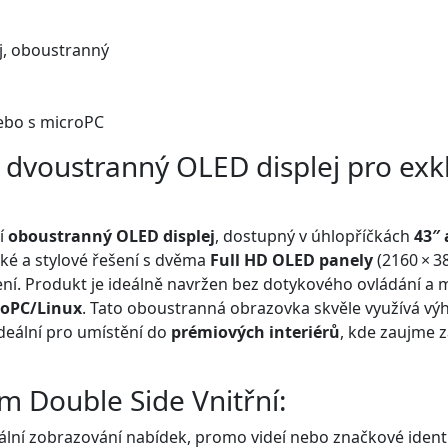
j, oboustranný
ebo s microPC
– dvoustranný OLED displej pro exkl
ní
oboustranný OLED displej
, dostupný v úhlopříčkách
43″ 
nké a stylové řešení s dvěma
Full HD OLED panely
(2160 × 3
ení. Produkt je ideálně navržen bez dotykového ovládání 
roPC/Linux
. Tato oboustranná obrazovka skvěle využívá v
 ideální pro umístění do
prémiových interiérů
, kde zaujme z
lim Double Side Vnitřní:
ální zobrazování nabídek, promo videí nebo značkové ident