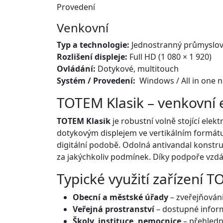
Provedení
Venkovní
Typ a technologie:
Jednostranný průmyslový
Rozlišení displeje:
Full HD (1 080 × 1 920)
Ovládání:
Dotykové, multitouch
Systém / Provedení:
Windows / All in one n
TOTEM Klasik – venkovní 
TOTEM Klasik
je robustní volně stojící elek
dotykovým displejem ve vertikálním formá
digitální podobě. Odolná antivandal konstruk
za jakýchkoliv podmínek. Díky podpoře vzdá
Typické využití zařízení T
Obecní a městské úřady
– zveřejňován
Veřejná prostranství
– dostupné inform
Školy, instituce, nemocnice
– přehledn