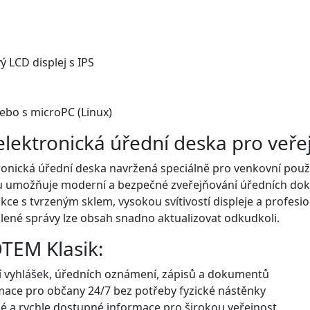
 LCD displej s IPS
ebo s microPC (Linux)
elektronická úřední deska pro veře
tronická úřední deska navržená speciálně pro venkovní použit
tu umožňuje moderní a bezpečné zveřejňování úředních do
ce s tvrzeným sklem, vysokou svítivostí displeje a profesion
lené správy lze obsah snadno aktualizovat odkudkoli.
OTEM Klasik:
í vyhlášek, úředních oznámení, zápisů a dokumentů
ace pro občany 24/7 bez potřeby fyzické nástěnky
é a rychle dostupné informace pro širokou veřejnost