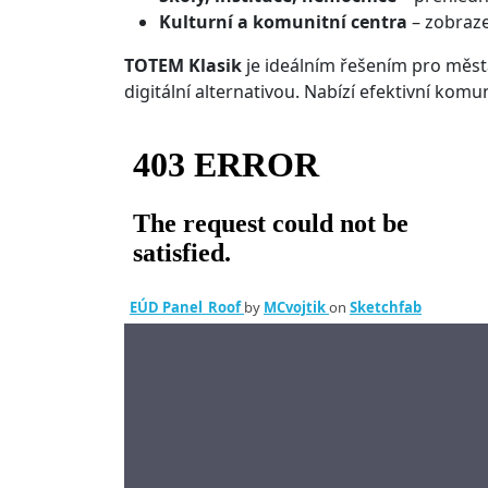
Kulturní a komunitní centra
– zobraze
TOTEM Klasik
je ideálním řešením pro města
digitální alternativou. Nabízí efektivní kom
EÚD Panel_Roof
by
MCvojtik
on
Sketchfab