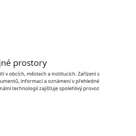
jné prostory
í v obcích, městech a institucích. Zařízení s
kumentů, informací a oznámení v přehledné
ální technologií zajišťuje spolehlivý provoz