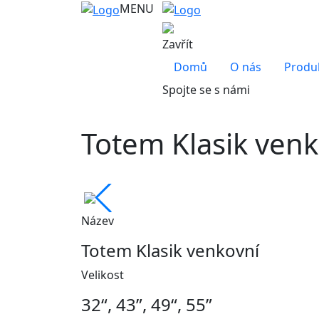
MENU
Zavřít
Domů
O nás
Produ
Spojte se s námi
Totem Klasik venk
Název
Totem Klasik venkovní
Velikost
32“, 43”, 49“, 55”