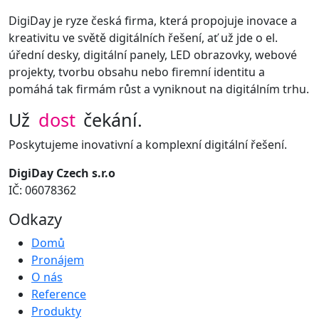
DigiDay je ryze česká firma, která propojuje inovace a
kreativitu ve světě digitálních řešení, ať už jde o el.
úřední desky, digitální panely, LED obrazovky, webové
projekty, tvorbu obsahu nebo firemní identitu a
pomáhá tak firmám růst a vyniknout na digitálním trhu.
Už
dost
čekání.
Poskytujeme inovativní a komplexní digitální řešení.
DigiDay Czech s.r.o
IČ: 06078362
Odkazy
Domů
Pronájem
O nás
Reference
Produkty