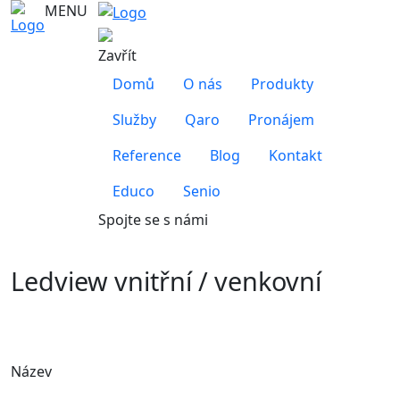
MENU
Zavřít
Domů
O nás
Produkty
Služby
Qaro
Pronájem
Reference
Blog
Kontakt
Educo
Senio
Spojte se s námi
Ledview vnitřní / venkovní
Název