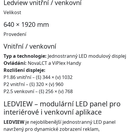
Ledview vnitřní / venkovní
Velikost
640 × 1920 mm
Provedení
Vnitřní / venkovní
Typ a technologie:
Jednostranný LED modulový displej
Ovládání:
NovaLCT a ViPlex Handy
Rozlišení displeje:
P1.86 vnitřní – (š) 344 × (v) 1032
P2 vnitřní – (š) 320 × (v) 960
P2.5 venkovní – (š) 256 × (v) 768
LEDVIEW – modulární LED panel pro
interiérové i venkovní aplikace
LEDVIEW
je nejoblíbenější jednostranný LED panel
navržený pro dynamické zobrazení reklam,