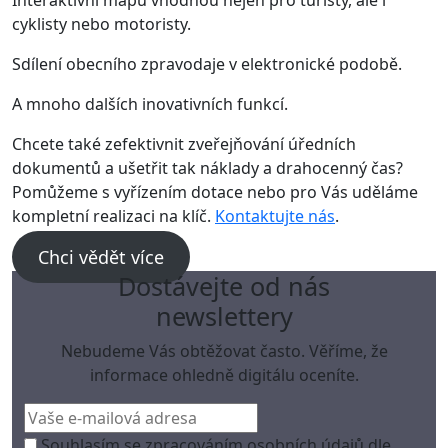
cyklisty nebo motoristy.
Sdílení obecního zpravodaje v elektronické podobě.
A mnoho dalších inovativních funkcí.
Chcete také zefektivnit zveřejňování úředních
dokumentů a ušetřit tak náklady a drahocenný čas?
Pomůžeme s vyřízením dotace nebo pro Vás uděláme
kompletní realizaci na klíč.
Kontaktujte nás
.
Chci vědět více
Dostávejte od nás
newslettery
Nebudeme Vás obtěžovat často. Věříme, že
informace ohledně digitálu oceníte.
Souhlasím se zpracováním osobních údajů dle