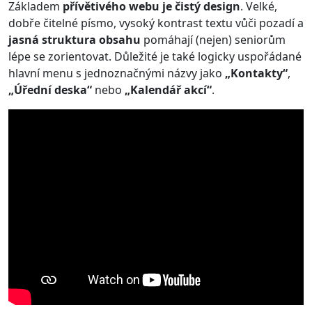
Základem
přívětivého webu je čistý design
. Velké,
dobře čitelné písmo, vysoký kontrast textu vůči pozadí a
jasná struktura obsahu
pomáhají (nejen) seniorům
lépe se zorientovat. Důležité je také logicky uspořádané
hlavní menu s jednoznačnými názvy jako
„Kontakty“
,
„Úřední deska“
nebo
„Kalendář akcí“
.