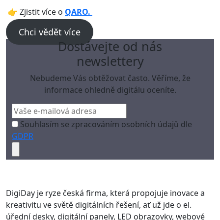
👉 Zjistit více o
QARO
.
Chci vědět více
Dostávejte od nás
newslettery
Nebudeme Vás obtěžovat často. Věříme, že
informace ohledně digitálu oceníte.
Souhlasím se zpracováním osobních údajů dle
GDPR
DigiDay je ryze česká firma, která propojuje inovace a
kreativitu ve světě digitálních řešení, ať už jde o el.
úřední desky, digitální panely, LED obrazovky, webové