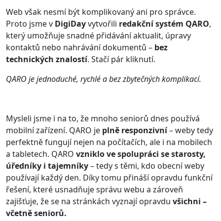
Web však nesmí být komplikovaný ani pro správce.
Proto jsme v
DigiDay
vytvořili
redakční systém QARO
,
který umožňuje snadné přidávání aktualit, úpravy
kontaktů nebo nahrávání dokumentů –
bez
technických znalostí
. Stačí pár kliknutí.
QARO je jednoduché, rychlé a bez zbytečných komplikací.
Mysleli jsme i na to, že mnoho seniorů dnes používá
mobilní zařízení. QARO je
plně responzivní
– weby tedy
perfektně fungují nejen na počítačích, ale i na mobilech
a tabletech. QARO
vzniklo ve spolupráci se starosty,
úředníky i tajemníky
– tedy s těmi, kdo obecní weby
používají každý den. Díky tomu přináší opravdu funkční
řešení, které usnadňuje správu webu a zároveň
zajišťuje, že se na stránkách vyznají opravdu
všichni –
včetně seniorů.