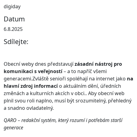
digiday
Datum
6.8.2025
Sdílejte:
Obecní weby dnes představují
zásadní nástroj pro
komunikaci s veřejností
– a to napříč všemi
generacemi.Zvláště senioři spoléhají na internet jako
na
hlavní zdroj informací
o aktuálním dění, úředních
změnách a kulturních akcích v obci.. Aby obecní web
plnil svou roli naplno, musí být srozumitelný, přehledný
a snadno ovladatelný.
QARO – redakční systém, který rozumí i potřebám starší
generace