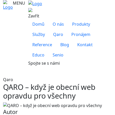
MENU
Zavřít
Domů
O nás
Produkty
Služby
Qaro
Pronájem
Reference
Blog
Kontakt
Educo
Senio
Spojte se s námi
Qaro
QARO – když je obecní web
opravdu pro všechny
Autor