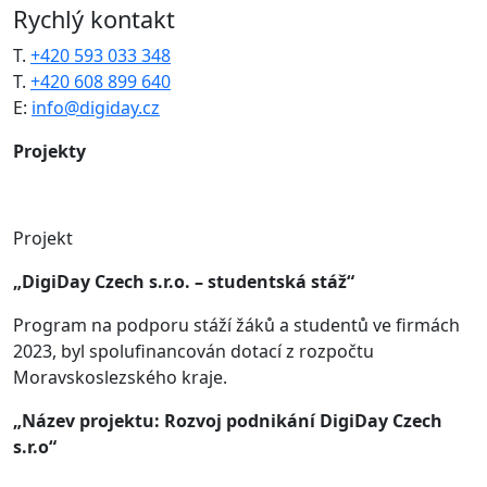
Rychlý kontakt
T.
+420 593 033 348
T.
+420 608 899 640
E:
info@digiday.cz
Projekty
Projekt
„DigiDay Czech s.r.o. – studentská stáž“
Program na podporu stáží žáků a studentů ve firmách
2023, byl spolufinancován dotací z rozpočtu
Moravskoslezského kraje.
„Název projektu: Rozvoj podnikání DigiDay Czech
s.r.o“