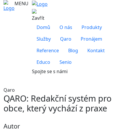
MENU
Zavřít
Domů
O nás
Produkty
Služby
Qaro
Pronájem
Reference
Blog
Kontakt
Educo
Senio
Spojte se s námi
Qaro
QARO: Redakční systém pro
obce, který vychází z praxe
Autor