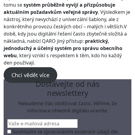
tomu se
systém průběžně vyvíjí a přizpůsobuje
aktuálním požadavkům veřejné správy
. Výsledkem je
nástroj, který nevychází z univerzální šablony, ale z
konkrétního provozu českých obcí – malých i větších.V
době, kdy jsou digitální řešení často zbytečně složitá a
nákladná, nabízí QARO jiný přístup:
praktický,
jednoduchý a účelný systém pro správu obecního
webu
, který vznikl s respektem k těm, kdo ho každý
den používají.
Chci vědět více
Dostávejte od nás
newslettery
Nebudeme Vás obtěžovat často. Věříme, že
informace ohledně digitálu oceníte.
Souhlasím se zpracováním osobních údajů dle