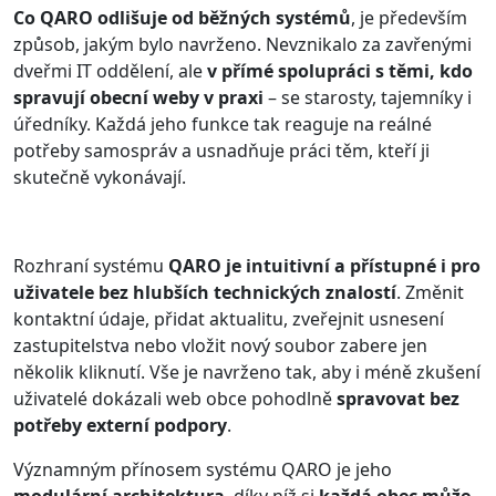
Co QARO odlišuje od běžných systémů
, je především
způsob, jakým bylo navrženo. Nevznikalo za zavřenými
dveřmi IT oddělení, ale
v přímé spolupráci s těmi, kdo
spravují obecní weby v praxi
– se starosty, tajemníky i
úředníky. Každá jeho funkce tak reaguje na reálné
potřeby samospráv a usnadňuje práci těm, kteří ji
skutečně vykonávají.
Rozhraní systému
QARO je intuitivní a přístupné i pro
uživatele bez hlubších technických znalostí
. Změnit
kontaktní údaje, přidat aktualitu, zveřejnit usnesení
zastupitelstva nebo vložit nový soubor zabere jen
několik kliknutí. Vše je navrženo tak, aby i méně zkušení
uživatelé dokázali web obce pohodlně
spravovat bez
potřeby externí podpory
.
Významným přínosem systému QARO je jeho
modulární architektura
, díky níž si
každá obec může