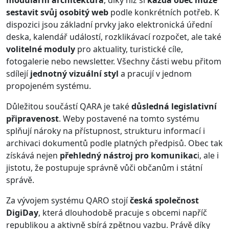
sestavit svůj osobitý web
podle konkrétních potřeb. K
dispozici jsou základní prvky jako elektronická úřední
deska, kalendář událostí, rozklikávací rozpočet, ale také
volitelné moduly
pro aktuality, turistické cíle,
fotogalerie nebo newsletter. Všechny části webu přitom
sdílejí
jednotný vizuální styl
a pracují v jednom
propojeném systému.
Důležitou součástí QARA je také
důsledná legislativní
připravenost
. Weby postavené na tomto systému
splňují nároky na přístupnost, strukturu informací i
archivaci dokumentů podle platných předpisů. Obec tak
získává nejen
přehledný nástroj pro komunikac
i, ale i
jistotu, že postupuje správně vůči občanům i státní
správě.
Za vývojem systému QARO stojí
česká společnost
DigiDay
, která dlouhodobě pracuje s obcemi napříč
republikou a aktivně sbírá zpětnou vazbu. Právě díky