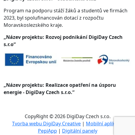
Program na podporu stáží žáků a studentů ve firmách
2023, byl spolufinancován dotací z rozpočtu
Moravskoslezského kraje.
„Název projektu: Rozvoj podnikání DigiDay Czech
s.r.o“
„Název projektu: Realizace opatření na úsporu
energie - DigiDay Czech s.r.o.“
CopyRight © 2026 DigiDay Czech s.r.o.
Tvorba webu DigiDay Creative
|
Mobilní aplikace
PepiApp
|
Digitální panely