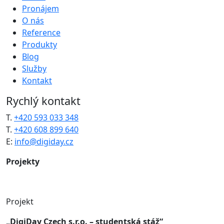
Pronájem
O nás
Reference
Produkty
Blog
Služby
Kontakt
Rychlý kontakt
T.
+420 593 033 348
T.
+420 608 899 640
E:
info@digiday.cz
Projekty
Projekt
„DigiDay Czech s.r.o. – studentská stáž“