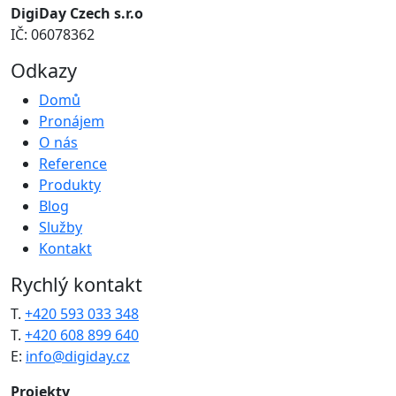
DigiDay Czech s.r.o
IČ: 06078362
Odkazy
Domů
Pronájem
O nás
Reference
Produkty
Blog
Služby
Kontakt
Rychlý kontakt
T.
+420 593 033 348
T.
+420 608 899 640
E:
info@digiday.cz
Projekty