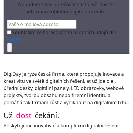
Nebudeme Vás obtěžovat často. Věříme, že
informace ohledně digitálu oceníte.
Souhlasím se zpracováním osobních údajů dle
GDPR
DigiDay je ryze česká firma, která propojuje inovace a
kreativitu ve světě digitálních řešení, ať už jde o el.
úřední desky, digitální panely, LED obrazovky, webové
projekty, tvorbu obsahu nebo firemní identitu a
pomáhá tak firmám růst a vyniknout na digitálním trhu.
Už
dost
čekání.
Poskytujeme inovativní a komplexní digitální řešení.