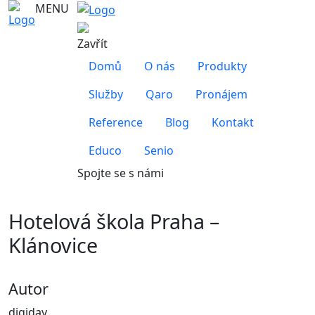
MENU
Zavřít
Domů
O nás
Produkty
Služby
Qaro
Pronájem
Reference
Blog
Kontakt
Educo
Senio
Spojte se s námi
Hotelová škola Praha –
Klánovice
Autor
digiday