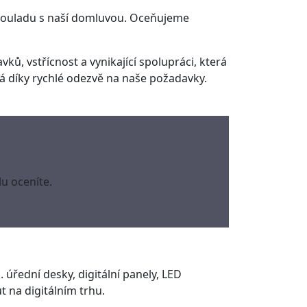
 souladu s naší domluvou. Oceňujeme
ků, vstřícnost a vynikající spolupráci, která
á díky rychlé odezvě na naše požadavky.
u oceníte.
. úřední desky, digitální panely, LED
 na digitálním trhu.