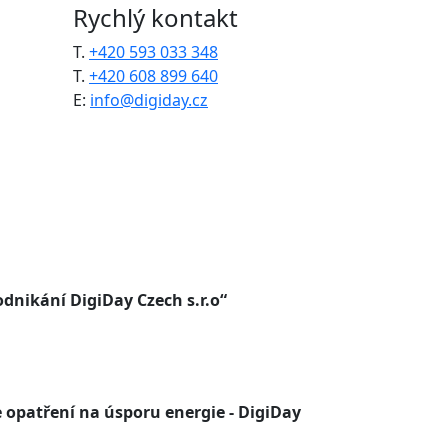
Rychlý kontakt
T.
+420 593 033 348
T.
+420 608 899 640
E:
info@digiday.cz
dnikání DigiDay Czech s.r.o“
 opatření na úsporu energie - DigiDay