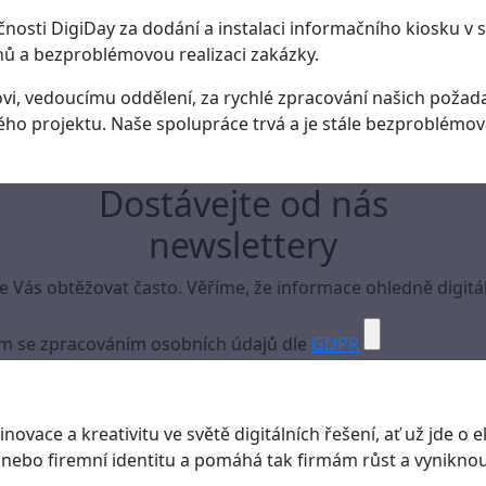
nosti DigiDay za dodání a instalaci informačního kiosku v
nů a bezproblémovou realizaci zakázky.
vi, vedoucímu oddělení, za rychlé zpracování našich požadav
o projektu. Naše spolupráce trvá a je stále bezproblémov
Dostávejte od nás
newslettery
Vás obtěžovat často. Věříme, že informace ohledně digitál
m se zpracováním osobních údajů dle
GDPR
novace a kreativitu ve světě digitálních řešení, ať už jde o el
nebo firemní identitu a pomáhá tak firmám růst a vyniknout