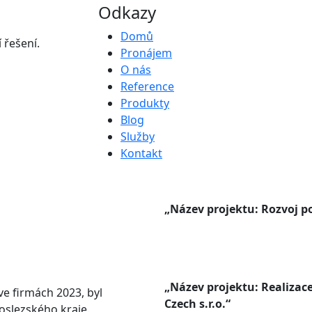
Odkazy
Domů
 řešení.
Pronájem
O nás
Reference
Produkty
Blog
Služby
Kontakt
„Název projektu: Rozvoj po
„Název projektu: Realizace
e firmách 2023, byl
Czech s.r.o.“
oslezského kraje.