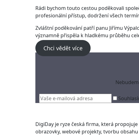
Rádi bychom touto cestou poděkovali společ
profesionální přístup, dodržení všech termí
Zvláštní poděkování patří panu Jiřímu Výpalo
významně přispěla k hladkému průběhu celéh
Chci vědět více
Nebudeme 
Souhlasí
DigiDay je ryze česká firma, která propojuje i
obrazovky, webové projekty, tvorbu obsahu 