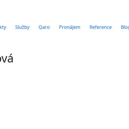
kty
Služby
Qaro
Pronájem
Reference
Blo
ová