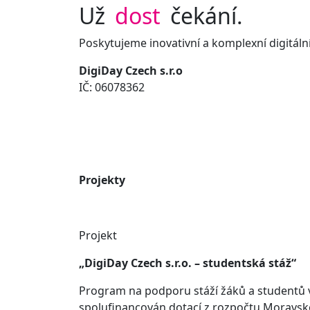
Už
dost
čekání.
Poskytujeme inovativní a komplexní digitální
DigiDay Czech s.r.o
IČ: 06078362
Projekty
Projekt
„DigiDay Czech s.r.o. – studentská stáž“
Program na podporu stáží žáků a studentů v
spolufinancován dotací z rozpočtu Moravsk