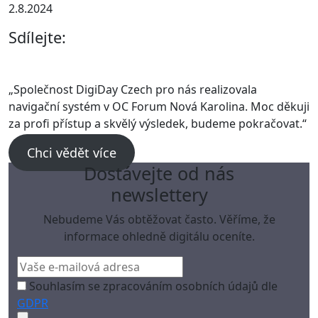
2.8.2024
Sdílejte:
„Společnost DigiDay Czech pro nás realizovala
navigační systém v OC Forum Nová Karolina. Moc děkuji
za profi přístup a skvělý výsledek, budeme pokračovat.“
Chci vědět více
Dostávejte od nás
newslettery
Nebudeme Vás obtěžovat často. Věříme, že
informace ohledně digitálu oceníte.
Souhlasím se zpracováním osobních údajů dle
GDPR