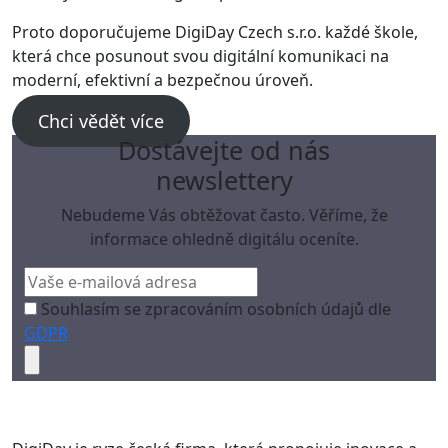
Proto doporučujeme DigiDay Czech s.r.o. každé škole,
která chce posunout svou digitální komunikaci na
moderní, efektivní a bezpečnou úroveň.
Chci vědět více
Dostávejte od nás
newslettery
Nebudeme Vás obtěžovat často. Věříme, že
informace ohledně digitálu oceníte.
Souhlasím se zpracováním osobních údajů dle
GDPR