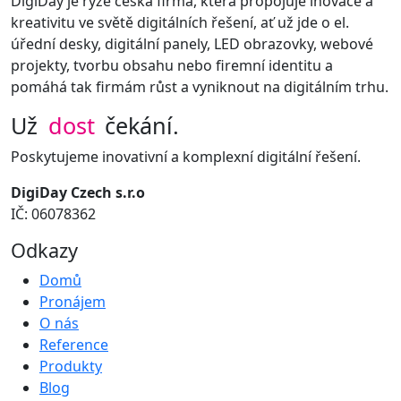
DigiDay je ryze česká firma, která propojuje inovace a
kreativitu ve světě digitálních řešení, ať už jde o el.
úřední desky, digitální panely, LED obrazovky, webové
projekty, tvorbu obsahu nebo firemní identitu a
pomáhá tak firmám růst a vyniknout na digitálním trhu.
Už
dost
čekání.
Poskytujeme inovativní a komplexní digitální řešení.
DigiDay Czech s.r.o
IČ: 06078362
Odkazy
Domů
Pronájem
O nás
Reference
Produkty
Blog