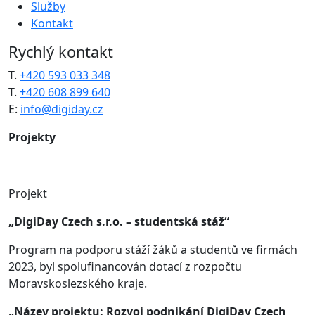
Služby
Kontakt
Rychlý kontakt
T.
+420 593 033 348
T.
+420 608 899 640
E:
info@digiday.cz
Projekty
Projekt
„DigiDay Czech s.r.o. – studentská stáž“
Program na podporu stáží žáků a studentů ve firmách
2023, byl spolufinancován dotací z rozpočtu
Moravskoslezského kraje.
„Název projektu: Rozvoj podnikání DigiDay Czech