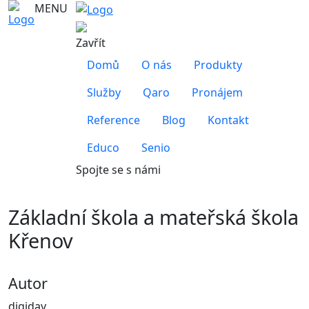
MENU
Zavřít
Domů
O nás
Produkty
Služby
Qaro
Pronájem
Reference
Blog
Kontakt
Educo
Senio
Spojte se s námi
Základní škola a mateřská škola
Křenov
Autor
digiday