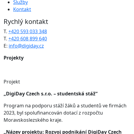
Služby
Kontakt
Rychlý kontakt
T.
+420 593 033 348
T.
+420 608 899 640
E:
info@digiday.cz
Projekty
Projekt
„DigiDay Czech s.r.o. – studentská stáž“
Program na podporu stáží žáků a studentů ve firmách
2023, byl spolufinancován dotací z rozpočtu
Moravskoslezského kraje.
„Název projektu: Rozvoj podnikání DigiDay Czech