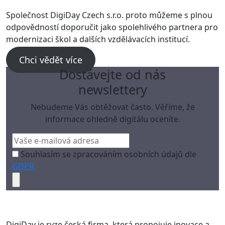
Společnost DigiDay Czech s.r.o. proto můžeme s plnou
odpovědností doporučit jako spolehlivého partnera pro
modernizaci škol a dalších vzdělávacích institucí.
Chci vědět více
Dostávejte od nás
newslettery
Nebudeme Vás obtěžovat často. Věříme, že
informace ohledně digitálu oceníte.
Souhlasím se zpracováním osobních údajů dle
GDPR
DigiDay je ryze česká firma, která propojuje inovace a