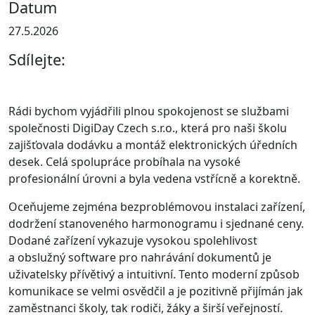
Datum
27.5.2026
Sdílejte:
Rádi bychom vyjádřili plnou spokojenost se službami
společnosti DigiDay Czech s.r.o., která pro naši školu
zajišťovala dodávku a montáž elektronických úředních
desek. Celá spolupráce probíhala na vysoké
profesionální úrovni a byla vedena vstřícně a korektně.
Oceňujeme zejména bezproblémovou instalaci zařízení,
dodržení stanoveného harmonogramu i sjednané ceny.
Dodané zařízení vykazuje vysokou spolehlivost
a obslužný software pro nahrávání dokumentů je
uživatelsky přívětivý a intuitivní. Tento moderní způsob
komunikace se velmi osvědčil a je pozitivně přijímán jak
zaměstnanci školy, tak rodiči, žáky a širší veřejností.