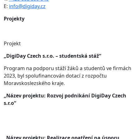
E:
info@digiday.cz
Projekty
Projekt
„DigiDay Czech s.r.o. – studentská stáž“
Program na podporu stáží žáků a studentů ve firmách
2023, byl spolufinancován dotací z rozpočtu
Moravskoslezského kraje.
„Název projektu: Rozvoj podnikání DigiDay Czech
s.r.o“
„Název projektu: Realizace opatření na úsporu