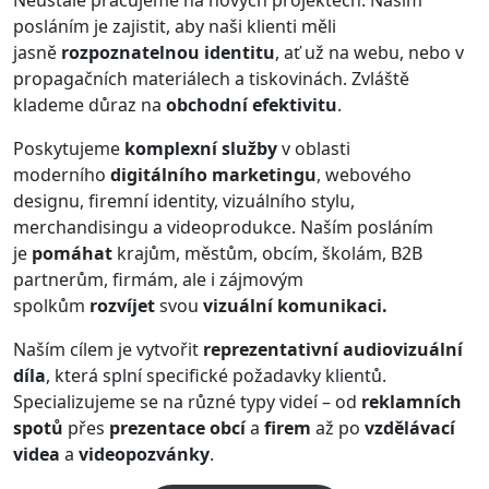
posláním je zajistit, aby naši klienti měli
jasně
rozpoznatelnou identitu
, ať už na webu, nebo v
propagačních materiálech a tiskovinách. Zvláště
klademe důraz na
obchodní efektivitu
.
Poskytujeme
komplexní služby
v oblasti
moderního
digitálního marketingu
, webového
designu, firemní identity, vizuálního stylu,
merchandisingu a videoprodukce. Naším posláním
je
pomáhat
krajům, městům, obcím, školám, B2B
partnerům, firmám, ale i zájmovým
spolkům
rozvíjet
svou
vizuální komunikaci.
Naším cílem je vytvořit
reprezentativní audiovizuální
díla
, která splní specifické požadavky klientů.
Specializujeme se na různé typy videí – od
reklamních
spotů
přes
prezentace obcí
a
firem
až po
vzdělávací
videa
a
videopozvánky
.