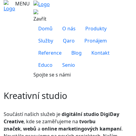
MENU
Zavřít
Domů
O nás
Produkty
Služby
Qaro
Pronájem
Reference
Blog
Kontakt
Educo
Senio
Spojte se s námi
Kreativní studio
Součástí našich služeb je
digitální studio DigiDay
Creative
, kde se zaměřujeme na
tvorbu
značek
,
webů
a
online marketingových
kampaní
.
Neustále pracujeme na nových projektech. Naším