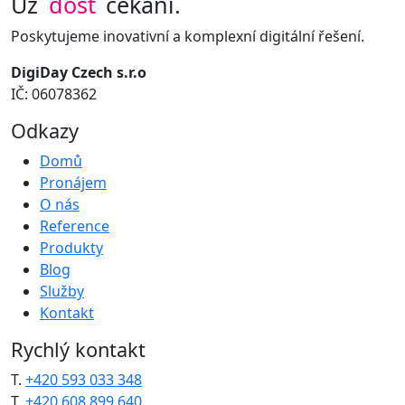
Už
dost
čekání.
Poskytujeme inovativní a komplexní digitální řešení.
DigiDay Czech s.r.o
IČ: 06078362
Odkazy
Domů
Pronájem
O nás
Reference
Produkty
Blog
Služby
Kontakt
Rychlý kontakt
T.
+420 593 033 348
T.
+420 608 899 640