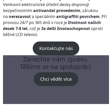
Venkovní elektronické úřední desky disponují
bezpečnostním
antivandal provedením
, zárukou
na
nerezavost
a speciálním
antigraffiti povrchem
. Při
provozu 24/7 po 365 dnů v roce je
životnost našich
desek 7-8 let
, což je
3x delší životaschopnost
oproti
běžné LCD televizi.
Kontaktujte nás
Zanechte nám zprávu.
Těšíme se na spolupráci.
Chci vědět více