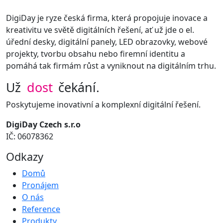
DigiDay je ryze česká firma, která propojuje inovace a
kreativitu ve světě digitálních řešení, ať už jde o el.
úřední desky, digitální panely, LED obrazovky, webové
projekty, tvorbu obsahu nebo firemní identitu a
pomáhá tak firmám růst a vyniknout na digitálním trhu.
Už
dost
čekání.
Poskytujeme inovativní a komplexní digitální řešení.
DigiDay Czech s.r.o
IČ: 06078362
Odkazy
Domů
Pronájem
O nás
Reference
Produkty