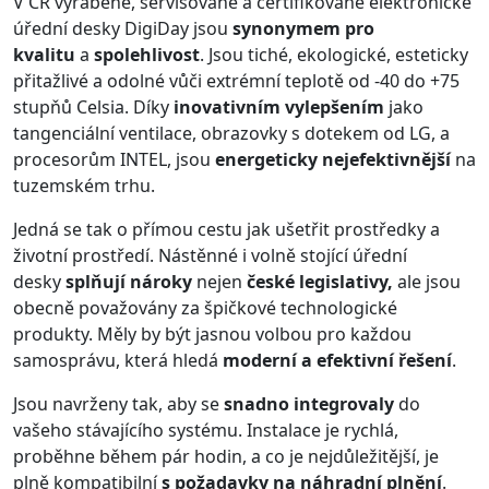
V ČR vyráběné, servisované a certifikované elektronické
úřední desky DigiDay jsou
synonymem pro
kvalitu
a
spolehlivost
. Jsou tiché, ekologické, esteticky
přitažlivé a odolné vůči extrémní teplotě od -40 do +75
stupňů Celsia. Díky
inovativním vylepšením
jako
tangenciální ventilace, obrazovky s dotekem od LG, a
procesorům INTEL, jsou
energeticky nejefektivnější
na
tuzemském trhu.
Jedná se tak o přímou cestu jak ušetřit prostředky a
životní prostředí. Nástěnné i volně stojící úřední
desky
splňují nároky
nejen
české legislativy,
ale jsou
obecně považovány za špičkové technologické
produkty. Měly by být jasnou volbou pro každou
samosprávu, která hledá
moderní a efektivní řešení
.
Jsou navrženy tak, aby se
snadno integrovaly
do
vašeho stávajícího systému. Instalace je rychlá,
proběhne během pár hodin, a co je nejdůležitější, je
plně kompatibilní
s požadavky na náhradní plnění
.