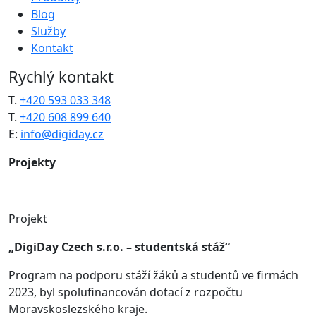
Blog
Služby
Kontakt
Rychlý kontakt
T.
+420 593 033 348
T.
+420 608 899 640
E:
info@digiday.cz
Projekty
Projekt
„DigiDay Czech s.r.o. – studentská stáž“
Program na podporu stáží žáků a studentů ve firmách
2023, byl spolufinancován dotací z rozpočtu
Moravskoslezského kraje.