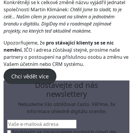
Konkrétněji se k celkové změně názvu vyjádřil jednatel
společnosti Martin Klimánek:
Chtěli jsme to sladit, to je
celé… Našim cílem je pracovat na silném a jednotném
brandu v digitálu. DigiDay má v roadmapě zajímavé
projekty, na kterých teď aktuálně makáme.
Upozorňujeme, že
pro stávající klienty se se nic
nemění
, IČO i adresa zůstávají stejné, prosíme naše
partnery o postoupení na příslušnou osobu a změnu ve
Vašem účetním nebo CRM systému.
Chci vědět více
Dostávejte od nás
newslettery
Nebudeme Vás obtěžovat často. Věříme, že
informace ohledně digitálu oceníte.
Souhlasím se zpracováním osobních údajů dle