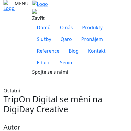
MENU
Zavřít
Domů
O nás
Produkty
Služby
Qaro
Pronájem
Reference
Blog
Kontakt
Educo
Senio
Spojte se s námi
Ostatní
TripOn Digital se mění na
DigiDay Creative
Autor