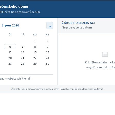
lečenského domu
klikněte na požadovaný datum
ŽÁDOST O REZERVACI
Srpen 2026
→
Nejprve vyberte datum
ČT
PÁ
SO
NE
1
2
6
7
8
9
📅
13
14
15
16
20
21
22
23
Klikněte na datum v k
27
28
29
30
a vyplňte kontaktní fo
no — vyberte volný termín
Žádosti jsou zpracovávány v pracovní dny. Po potvrzení Vás budeme kontaktovat.