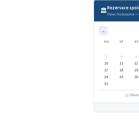
Rezervace spo
🏛️
Obec Hodslavice — 
←
PO
ÚT
ST
3
4
5
10
11
12
17
18
19
24
25
26
31
Obsaze