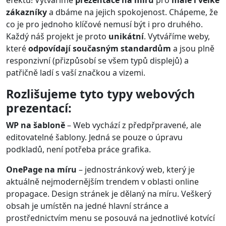
zákazníky
a dbáme na jejich spokojenost. Chápeme, že
co je pro jednoho klíčové nemusí být i pro druhého.
Každý náš projekt je proto
unikátní
. Vytváříme weby,
které
odpovídají současným standardům
a jsou plně
responzivní (přizpůsobí se všem typů displejů) a
patřičně ladí s vaší značkou a vizemi.
Rozlišujeme tyto typy webových
prezentací:
WP na šabloně
– Web vychází z předpřpravené, ale
editovatelné šablony. Jedná se pouze o úpravu
podkladů, není potřeba práce grafika.
OnePage na míru
– jednostránkový web, který je
aktuálně nejmodernějším trendem v oblasti online
propagace. Design stránek je dělaný na míru. Veškerý
obsah je umístěn na jedné hlavní stránce a
prostřednictvím menu se posouvá na jednotlivé kotvící