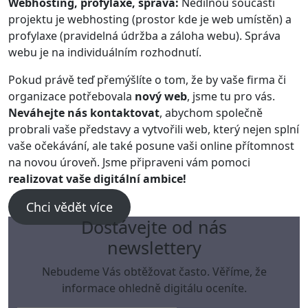
Webhosting, profylaxe, správa:
Nedílnou součástí
projektu je webhosting (prostor kde je web umístěn) a
profylaxe (pravidelná údržba a záloha webu). Správa
webu je na individuálním rozhodnutí.
Pokud právě teď přemýšlíte o tom, že by vaše firma či
organizace potřebovala
nový web
, jsme tu pro vás.
Neváhejte nás kontaktovat
, abychom společně
probrali vaše představy a vytvořili web, který nejen splní
vaše očekávání, ale také posune vaši online přítomnost
na novou úroveň. Jsme připraveni vám pomoci
realizovat vaše digitální ambice!
Chci vědět více
Dostávejte od nás
newslettery
Nebudeme Vás obtěžovat často. Věříme, že
informace ohledně digitálu oceníte.