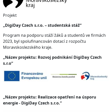
Projekt
„DigiDay Czech s.r.o. – studentská stáž“
Program na podporu stáží žáků a studentů ve firmách
2023, byl spolufinancován dotací z rozpočtu
Moravskoslezského kraje.
„Název projektu: Rozvoj podnikání DigiDay Czech
s.r.o“
„Název projektu: Realizace opatření na úsporu
energie - DigiDay Czech s.r.o.“