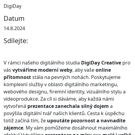
DigiDay
Datum
14.8.2024
Sdílejte:
V rámci našeho digitálního studia
DigiDay Creative
pro
vás
vytváříme moderní weby
, aby vaše
online
přítomnost
stála na pevných nohách. Poskytujeme
komplexní služby v oblasti digitálního marketingu,
webového designu, firemní identity, vizuálního stylu a
videoprodukce. Za cíl si dáváme, aby každá námi
vytvořená
prezentace zanechala silný dojem
a
povýšila digitální tvář našich klientů. Cesta k úspěchu
totiž začíná tím, že
upoutáte pozornost a navnadíte
zájemce
. My vám pomůžeme dosáhnout maximálního
efektu! Vytváříme
prezentace na míru
pro
malé i velké