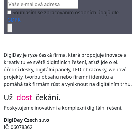
Souhlasím se zpracováním osobních údajů dle
GDPR
DigiDay je ryze česká firma, která propojuje inovace a
kreativitu ve světě digitálních řešení, ať už jde o el.
úřední desky, digitální panely, LED obrazovky, webové
projekty, tvorbu obsahu nebo firemní identitu a
pomáhá tak firmám růst a vyniknout na digitálním trhu.
Už
dost
čekání.
Poskytujeme inovativní a komplexní digitální řešení.
DigiDay Czech s.r.o
IČ: 06078362