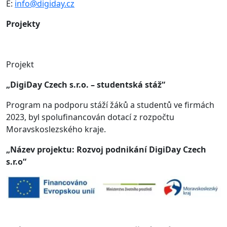
E:
info@digiday.cz
Projekty
Projekt
„DigiDay Czech s.r.o. – studentská stáž“
Program na podporu stáží žáků a studentů ve firmách
2023, byl spolufinancován dotací z rozpočtu
Moravskoslezského kraje.
„Název projektu: Rozvoj podnikání DigiDay Czech
s.r.o“