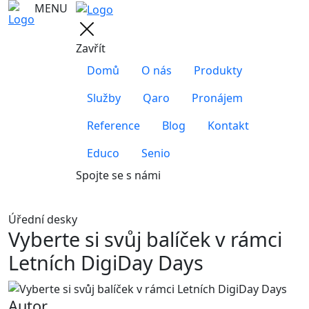
MENU
Zavřít
Domů
O nás
Produkty
Služby
Qaro
Pronájem
Reference
Blog
Kontakt
Educo
Senio
Spojte se s námi
Úřední desky
Vyberte si svůj balíček v rámci
Letních DigiDay Days
Autor