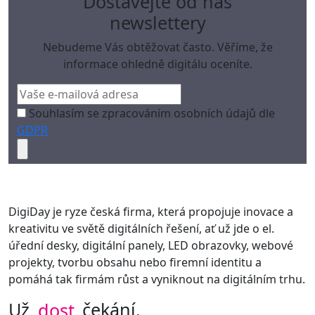
Dostávejte od nás
newslettery
Nebudeme Vás obtěžovat často. Věříme, že
informace ohledně digitálu oceníte.
Souhlasím se zpracováním osobních údajů dle
GDPR
DigiDay je ryze česká firma, která propojuje inovace a
kreativitu ve světě digitálních řešení, ať už jde o el.
úřední desky, digitální panely, LED obrazovky, webové
projekty, tvorbu obsahu nebo firemní identitu a
pomáhá tak firmám růst a vyniknout na digitálním trhu.
Už
dost
čekání.