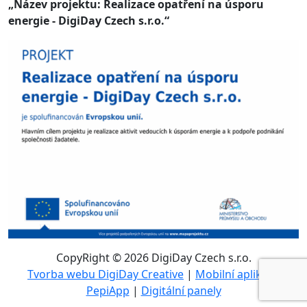
„Název projektu: Realizace opatření na úsporu
energie - DigiDay Czech s.r.o.“
CopyRight © 2026 DigiDay Czech s.r.o.
Tvorba webu DigiDay Creative
|
Mobilní aplikace
PepiApp
|
Digitální panely