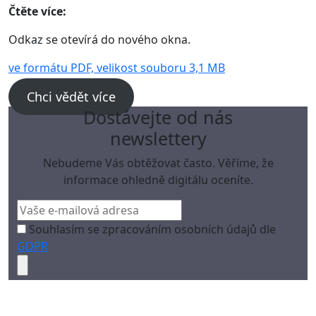
Čtěte více:
Odkaz se otevírá do nového okna.
‍ve formátu PDF, velikost souboru 3,1 MB
Chci vědět více
Dostávejte od nás
newslettery
Nebudeme Vás obtěžovat často. Věříme, že
informace ohledně digitálu oceníte.
Souhlasím se zpracováním osobních údajů dle
GDPR