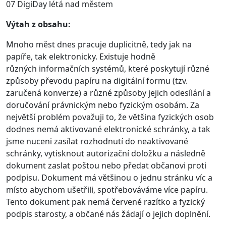
07 DigiDay létá nad městem
Výtah z obsahu:
Mnoho měst dnes pracuje duplicitně, tedy jak na
papíře, tak elektronicky. Existuje hodně
různých informačních systémů, které poskytují různé
způsoby převodu papíru na digitální formu (tzv.
zaručená konverze) a různé způsoby jejich odesílání a
doručování právnickým nebo fyzickým osobám. Za
největší problém považuji to, že většina fyzických osob
dodnes nemá aktivované elektronické schránky, a tak
jsme nuceni zasílat rozhodnutí do neaktivované
schránky, vytisknout autorizační doložku a následně
dokument zaslat poštou nebo předat občanovi proti
podpisu. Dokument má většinou o jednu stránku víc a
místo abychom ušetřili, spotřebováváme více papíru.
Tento dokument pak nemá červené razítko a fyzický
podpis starosty, a občané nás žádají o jejich doplnění.