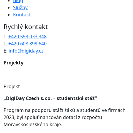
Blog
Služby
Kontakt
Rychlý kontakt
T.
+420 593 033 348
T.
+420 608 899 640
E:
info@digiday.cz
Projekty
Projekt
„DigiDay Czech s.r.o. – studentská stáž“
Program na podporu stáží žáků a studentů ve firmách
2023, byl spolufinancován dotací z rozpočtu
Moravskoslezského kraje.