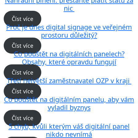
Náhradní plnění: přestaňte platit státu za
nic
Číst více
Proč je dnes digital signage ve veřejném
prostoru důležitý?
Číst více
Co pouštět na digitálních panelech?
Obsahy, které opravdu fungují
Číst více
Třetí největší zaměstnavatel OZP v kraji
Číst více
Co pouštět na digitálním panelu, aby vám
vyladil byznys
Číst více
5 chyb, kvůli kterým váš digitální panel
nikdo nevnímá