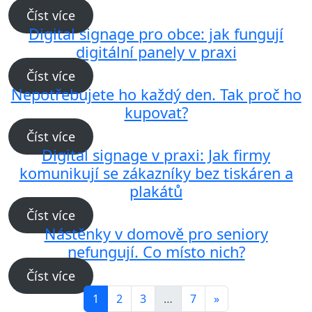
Číst více
Digital signage pro obce: jak fungují
digitální panely v praxi
Číst více
Nepotřebujete ho každý den. Tak proč ho
kupovat?
Číst více
Digital signage v praxi: Jak firmy
komunikují se zákazníky bez tiskáren a
plakátů
Číst více
Nástěnky v domově pro seniory
nefungují. Co místo nich?
Číst více
1
2
3
…
7
»