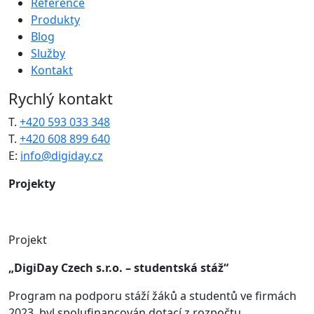
Reference
Produkty
Blog
Služby
Kontakt
Rychlý kontakt
T.
+420 593 033 348
T.
+420 608 899 640
E:
info@digiday.cz
Projekty
Projekt
„DigiDay Czech s.r.o. – studentská stáž“
Program na podporu stáží žáků a studentů ve firmách
2023, byl spolufinancován dotací z rozpočtu