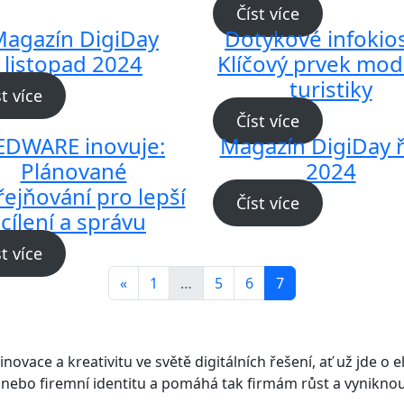
Číst více
agazín DigiDay
Dotykové infokio
listopad 2024
Klíčový prvek mod
turistiky
st více
Číst více
EDWARE inovuje:
Magazín DigiDay ř
Plánované
2024
řejňování pro lepší
Číst více
cílení a správu
st více
«
1
…
5
6
7
Předchozí
novace a kreativitu ve světě digitálních řešení, ať už jde o el
nebo firemní identitu a pomáhá tak firmám růst a vyniknout