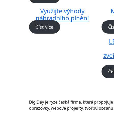
Využijte výhody
M
náhradního plnění
Číst více
Čí
L
zve
Čí
DigiDay je ryze česká firma, která propojuje i
obrazovky, webové projekty, tvorbu obsahu 