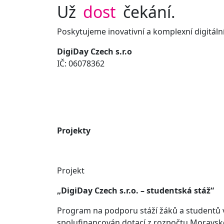
Už
dost
čekání.
Poskytujeme inovativní a komplexní digitální
DigiDay Czech s.r.o
IČ: 06078362
Projekty
Projekt
„DigiDay Czech s.r.o. – studentská stáž“
Program na podporu stáží žáků a studentů v
spolufinancován dotací z rozpočtu Moravsk