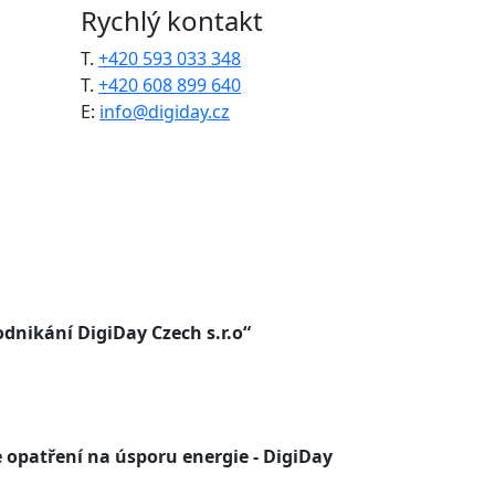
Rychlý kontakt
T.
+420 593 033 348
T.
+420 608 899 640
E:
info@digiday.cz
dnikání DigiDay Czech s.r.o“
 opatření na úsporu energie - DigiDay