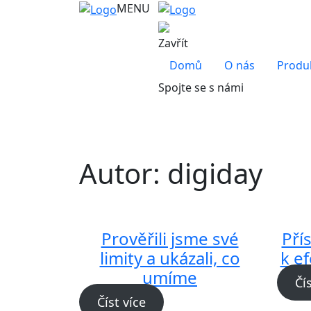
MENU
Zavřít
Domů
O nás
Produ
Spojte se s námi
Autor:
digiday
Prověřili jsme své
Pří
limity a ukázali, co
k e
umíme
Čí
Číst více