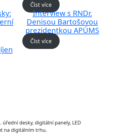
Číst více
sky:
Interview s RNDr.
erní
Denisou Bartošovou
prezidentkou APÚMS
Číst více
íjen
. úřední desky, digitální panely, LED
 na digitálním trhu.