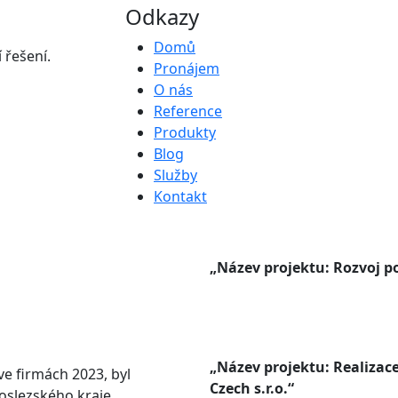
Odkazy
Domů
 řešení.
Pronájem
O nás
Reference
Produkty
Blog
Služby
Kontakt
„Název projektu: Rozvoj po
„Název projektu: Realizace
e firmách 2023, byl
Czech s.r.o.“
oslezského kraje.