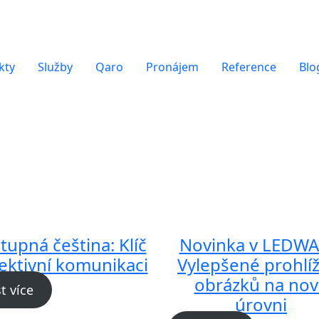
kty
Služby
Qaro
Pronájem
Reference
Blo
stupná čeština: Klíč
Novinka v LEDWA
fektivní komunikaci
Vylepšené prohlí
obrázků na nov
st více
úrovni